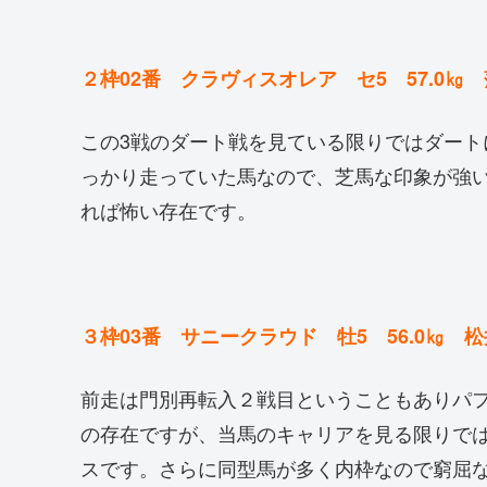
２枠02番 クラヴィスオレア セ5 57.0㎏
この3戦のダート戦を見ている限りではダー
っかり走っていた馬なので、芝馬な印象が強
れば怖い存在です。
３枠03番 サニークラウド 牡5 56.0㎏ 
前走は門別再転入２戦目ということもありパ
の存在ですが、当馬のキャリアを見る限りで
スです。さらに同型馬が多く内枠なので窮屈