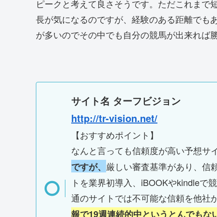
ピークと考えて良さそうです。ただこれまで
長が気になるのですが、経験のある距離でも
が多いのでその中でも自分の競馬が出来れば
サイト名 ターフビジョン
http://tr-vision.net/
【おすすめポイント】
なんと言っても信頼度が高い予想サ
厳しい審査基準があり、信頼
ですが、
トを業界初導入、iBOOKやkindl
通のサイトでは不可能な信頼を他社
報で19週連続的中というとんでもな