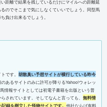
短い距離で結果を残しているだけにマイルへの距離延
あるのでそこまで気にしなくていいでしょう。同型馬
勝ち負け出来るでしょう。
イトです。
胡散臭い予想サイトが横行している昨今
のあるサイトのみに許可が降りるYahoo!ウォレッ
eで競馬情報サイトとしては初電子書籍を出版という普
からされています。そしてなんと言っても、
無料情
他社ならば有料
い記録を樹立した怪物サイトです。