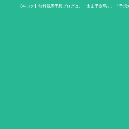
【神ログ】無料競馬予想ブログは、「出走予定馬」、「予想