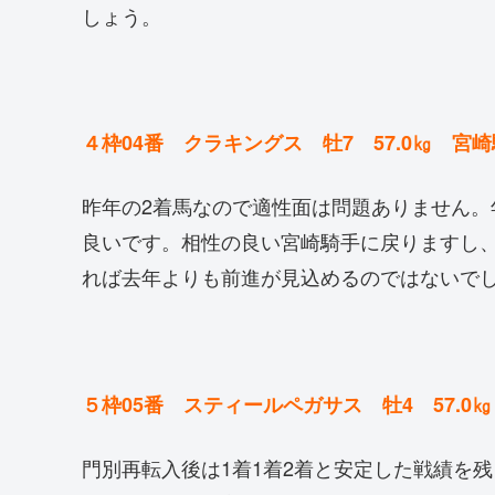
しょう。
４枠04番 クラキングス 牡7 57.0㎏ 宮
昨年の2着馬なので適性面は問題ありません。
良いです。相性の良い宮崎騎手に戻りますし
れば去年よりも前進が見込めるのではないで
５枠05番 スティールペガサス 牡4 57.0
門別再転入後は1着1着2着と安定した戦績を