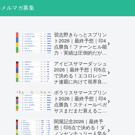
料メルマガ募集
習志野きらっとスプリン
ト2026｜最終予想｜印4
点勝負！ファーンヒル能
力・実績は圧倒的だが今
年は不安がある！本命は
アイビスサマーダッシュ
勝負気配がするアノ馬で
2026｜最終予想｜印5点
勝負！
で決める！エコロレジー
ナ連覇に向けて視界良好
も…？本命は勝負気配が
ポラリスサマースプリン
あるアノ馬で勝負！
ト2026｜最終予想｜印4
点勝負！スティールペガ
サスまだまだ衰えること
現役すぎる！？本命は実
関屋記念2026｜最終予
績と経験のアノ馬で勝
想｜印5点で決める！ダ
負！
ノンセンチュリー人気を