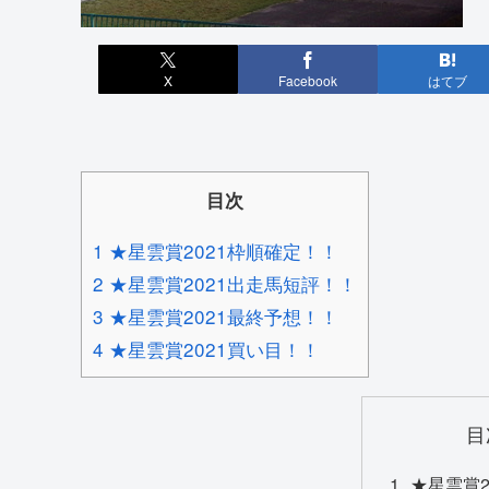
X
Facebook
はてブ
目次
1 ★星雲賞2021枠順確定！！
2 ★星雲賞2021出走馬短評！！
3 ★星雲賞2021最終予想！！
4 ★星雲賞2021買い目！！
目
★星雲賞2