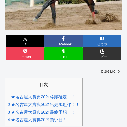
X
Facebook
はてブ
Pocket
LINE
コピー
2021.03.10
目次
1 ★名古屋大賞典2021枠順確定！！
2 ★名古屋大賞典2021出走馬短評！！
3 ★名古屋大賞典2021最終予想！！
4 ★名古屋大賞典2021買い目！！