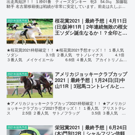
出走馬短評！！ １枠01番 ティーズダンキー 牝3 54.0㎏ 加藤聡
騎手 名古屋移籍後は戦績が非常に安定しています。前走は久しぶり
の1400m戦ということもありましたが...
桜花賞2021｜最終予想｜4月11日
2021年競馬予想
(日)阪神11R｜2年連続無敗の桜女
王ソダシ誕生なるか！？全印と買
い目を公開中！！
★桜花賞2021枠順確定！！ ★桜花賞2021予想オッズ！！ １番人気
ソダシ 3.1倍 ２番人気 サトノレイナス 4.1倍
３番人気 メイケイエール 6.6倍 ４番人気 アカイトリノムス
メ 9.9倍 ５番人気 エリザベ...
アメリカジョッキークラブカップ
2021年競馬予想
2021｜最終予想｜1月24日(日)中
山11R｜3冠馬コントレイルと同
世代の強者が集結！菊花賞2着ア
リストテレスか、ダービー2着ヴ
★アメリカジョッキークラブカップ2021枠順確定！！ ★アメリカジ
ェルトライゼンデか、全印と買い
ョッキークラブカップ2021予想オッズ！！ １番人気 アリストテレ
目を公開中！！
ス 2.5倍 ２番人気 サトノフラッグ 3.5倍 ３番人気 ヴ
ェルトライゼンデ 5.9倍 ４番人気 ...
栄冠賞2021｜最終予想｜6月24日
2021年競馬予想
(木)門別12R｜シャルフジン信頼