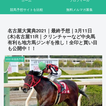
ホーム
プロフィール
競馬予想サイトを比較
無料メルマガ募集
名古屋大賞典2021｜最終予想｜3月11日
(木)名古屋11R｜クリンチャーなど中央馬
有利も地方馬ジンギを推し！全印と買い目
も公開中！！
2021年競馬予想