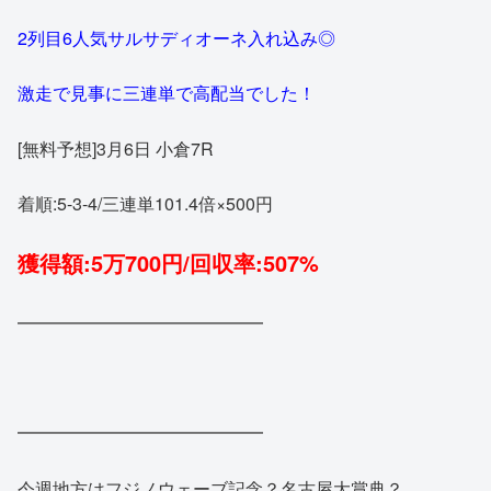
2列目6人気サルサディオーネ入れ込み◎
激走で見事に三連単で高配当でした！
[無料予想]3月6日 小倉7R
着順:5-3-4/三連単101.4倍×500円
獲得額:5万700円/回収率:507%
━━━━━━━━━━━━━━
━━━━━━━━━━━━━━
今週地方はフジノウェーブ記念？名古屋大賞典？