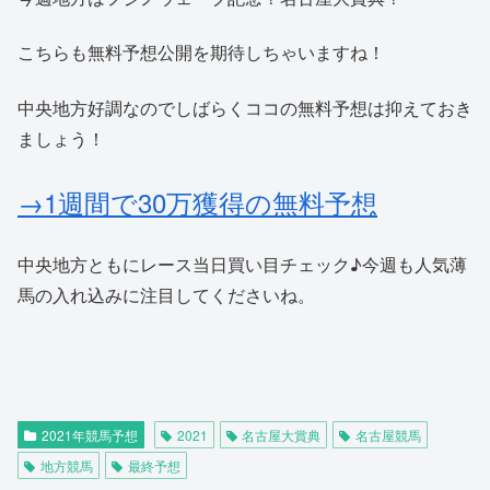
こちらも無料予想公開を期待しちゃいますね！
中央地方好調なのでしばらくココの無料予想は抑えておき
ましょう！
→1週間で30万獲得の無料予想
中央地方ともにレース当日買い目チェック♪今週も人気薄
馬の入れ込みに注目してくださいね。
2021年競馬予想
2021
名古屋大賞典
名古屋競馬
地方競馬
最終予想