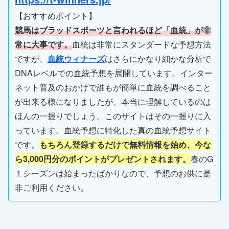
【おすすめポイント】
競馬はブラッドスポーツと言われるほど「血統」が非
常に大事です。
血統は非常にスタンダードな予想方法
ですが、
血統ウィナーズ
はさらにかなり細かな分析で
DNAレベルでの血統予想を展開しています。インター
ネット普及のおかげで誰もが簡単に血統を調べること
が出来る様になりましたが、本当に理解しているのは
ほんの一握りでしょう。このサイトはその一握りに入
っています。血統予想に特化した真の血統予想サイト
です。
もちろん登録するだけで無料情報を始め、今な
ら3,000円分のポイントがプレゼントされます。
春のG
１シーズンは始まったばかりなので、予想のお供に是
非ご利用ください。