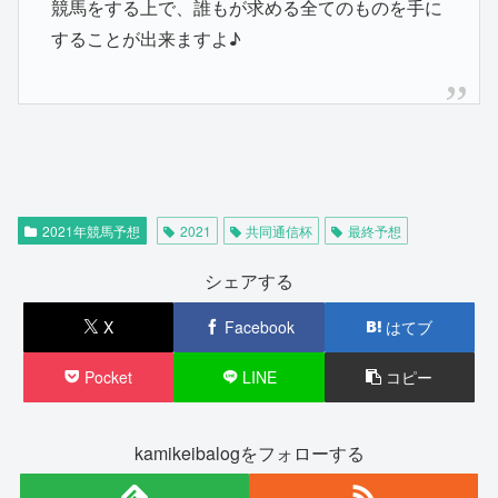
競馬をする上で、誰もが求める全てのものを手に
することが出来ますよ♪
2021年競馬予想
2021
共同通信杯
最終予想
シェアする
X
Facebook
はてブ
Pocket
LINE
コピー
kamikeibalogをフォローする