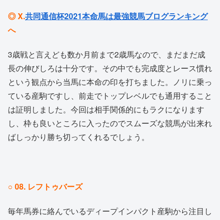
◎ X.
共同通信杯2021本命馬は最強競馬ブログランキング
へ
3歳戦と言えども数か月前まで2歳馬なので、まだまだ成
長の伸びしろは十分です。その中でも完成度とレース慣れ
という観点から当馬に本命の印を打ちました。ノリに乗っ
ている産駒ですし、前走でトップレベルでも通用すること
は証明しました。今回は相手関係的にもラクになります
し、枠も良いところに入ったのでスムーズな競馬が出来れ
ばしっかり勝ち切ってくれるでしょう。
○ 08. レフトゥバーズ
毎年馬券に絡んでいるディープインパクト産駒から注目し