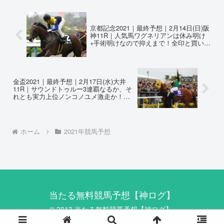
京都記念2021｜最終予想｜2月14日(日)阪
神11R｜人気馬ワグネリアンは休み明け
+手術明けなので抑えまで！全印と買い目
を公開中！！
金盃2021｜最終予想｜2月17日(水)大井
11R｜サウンドトゥルー3連覇なるか、そ
れとも実力上位ノンコノユメ激走か！？
全印と買い目も公開中！！
ホーム
2021年競馬予想
当たる無料競馬予想【神ログ】
© 2013 当たる無料競馬予想【神ログ】.