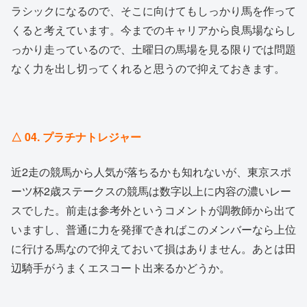
ラシックになるので、そこに向けてもしっかり馬を作って
くると考えています。今までのキャリアから良馬場ならし
っかり走っているので、土曜日の馬場を見る限りでは問題
なく力を出し切ってくれると思うので抑えておきます。
△ 04. プラチナトレジャー
近2走の競馬から人気が落ちるかも知れないが、東京スポ
ーツ杯2歳ステークスの競馬は数字以上に内容の濃いレー
スでした。前走は参考外というコメントが調教師から出て
いますし、普通に力を発揮できればこのメンバーなら上位
に行ける馬なので抑えておいて損はありません。あとは田
辺騎手がうまくエスコート出来るかどうか。