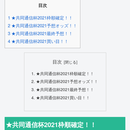
目次
1 ★共同通信杯2021枠順確定！！
2 ★共同通信杯2021予想オッズ！！
3 ★共同通信杯2021最終予想！！
4 ★共同通信杯2021買い目！！
目次
★共同通信杯2021枠順確定！！
★共同通信杯2021予想オッズ！！
★共同通信杯2021最終予想！！
★共同通信杯2021買い目！！
★共同通信杯2021枠順確定！！