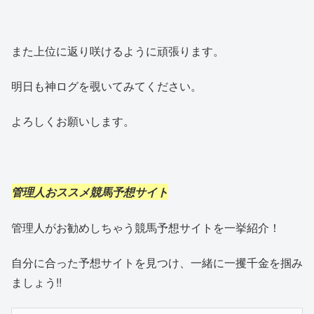
また上位に返り咲けるように頑張ります。
明日も神ログを覗いてみてください。
よろしくお願いします。
管理人おススメ競馬予想サイト
管理人がお勧めしちゃう競馬予想サイトを一挙紹介！
自分に合った予想サイトを見つけ、一緒に一攫千金を掴み
ましょう!!