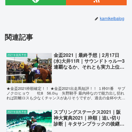
kamikeibalog
関連記事
金盃2021｜最終予想｜2月17日
2021年競馬予想
(水)大井11R｜サウンドトゥルー3
連覇なるか、それとも実力上位ノ
ンコノユメ激走か！？全印と買い
目も公開中！！
★金盃2021枠順確定！！ ★金盃2021出走馬短評！！ １枠01番 サブ
ノクロヒョウ 牡8 56.0㎏ 矢野騎手 最内枠なので能力出し切れ
れば距離ロスも少なくチャンスがありそうですが、過去の金杯や大井
2600mの内容を見る限りでは少し疑...
スプリングステークス2021｜阪
2021年競馬予想
神大賞典2021｜枠順｜追い切り
診断｜キタサンブラックの後継者
誕生するか！？どちらものちの