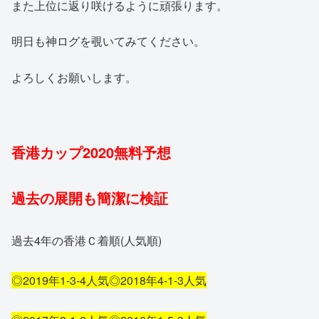
また上位に返り咲けるように頑張ります。
明日も神ログを覗いてみてください。
よろしくお願いします。
香港カップ2020無料予想
過去の展開も簡潔に検証
過去4年の香港Ｃ着順(人気順)
◎2019年1-3-4人気◎2018年4-1-3人気