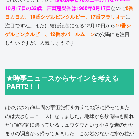
10月17日の32歳
、
戸田恵梨香は1988年8月17日
なので
8番
ヨカヨカ、10番シゲルピンクルビー、17番フラリオナ
に
注目ですね。または結婚記念になる12月10日から
10番シ
ゲルピンクルビー、12番オパールムーン
の穴馬にも注目
したいですが、人気しそうです。
★時事ニュースからサインを考える
PART2！！
はやぶさ2が6年間の宇宙旅行を終えて地球に帰ってきた
のは大きなニュースになりました。地球から数億㎞も離れ
た宇宙空間に漂っているリュウグウという小さな岩のかた
まりの調査から帰ってきました。この岩のなかに水の粒が