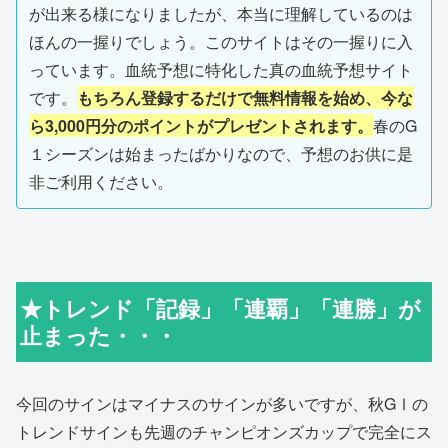
が出来る様になりましたが、本当に理解しているのは
ほんの一握りでしょう。このサイトはその一握りに入
っています。血統予想に特化した真の血統予想サイト
です。
もちろん登録するだけで無料情報を始め、今な
ら3,000円分のポイントがプレゼントされます。
春のG
１シーズンは始まったばかりなので、予想のお供に是
非ご利用ください。
★トレンド「記録」「連覇」「連勝」が
止まった・・・
今回のサインはマイナスのサインが多いですが、秋GⅠの
トレンドサインも先週のチャンピオンズカップで完全にス