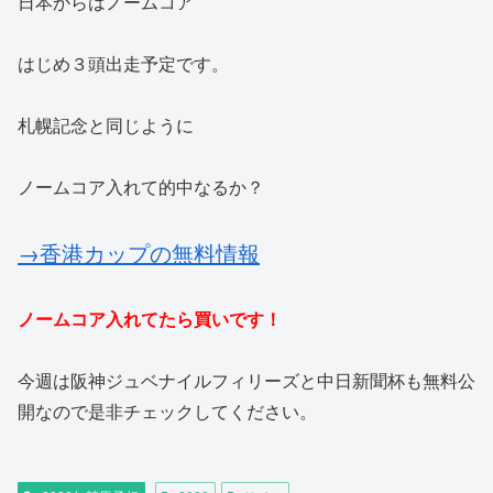
日本からはノームコア
はじめ３頭出走予定です。
札幌記念と同じように
ノームコア入れて的中なるか？
→香港カップの無料情報
ノームコア入れてたら買いです！
今週は阪神ジュベナイルフィリーズと中日新聞杯も無料公
開なので是非チェックしてください。