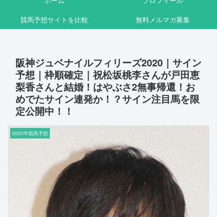
ホーム
プロフィール
競馬予想サイトを比較
無料メルマガ募集
阪神ジュベナイルフィリーズ2020｜サイン
予想｜枠順確定｜祝松坂桃李さんが戸田恵
梨香さんと結婚！はやぶさ2無事帰還！お
めでたサイン連発か！？サイン注目馬を限
定公開中！！
2020年競馬予想