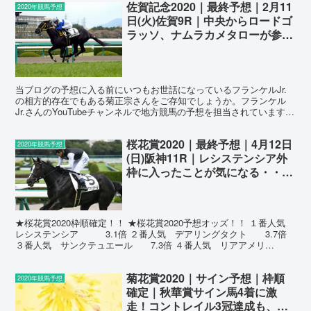
佐賀記念2020｜最終予想｜2月11
2020年競馬予想
日(火)佐賀9R｜中央からロードゴ
ラッソ、ナムラカメタローが参
戦、地元勢ウノピアットブリオが
迎え撃つ！本命はもちろんアノ馬
で3連単勝負！！
当ブログの予想に入る前にいつもお世話になっているフランケルJr.
の相方的存在でもある菊正宗さんをご存知でしょうか。フランケル
Jr.さんのYouTubeチャンネルで地方競馬の予想を担当されています。
以前にも視聴者の方の反響に応えて『菊正宗の競...
桜花賞2020｜最終予想｜4月12日
2020年競馬予想
(日)阪神11R｜レシステンシア外
枠に入ったことが気になる・・・
大穴馬も絡めて本命はアノ馬で勝
負！！
★桜花賞2020枠順確定！！ ★桜花賞2020予想オッズ！！ １番人気
レシステンシア 3.1倍 ２番人気 デアリングタクト 3.7倍
３番人気 サンクテュエール 7.3倍 ４番人気 リアアメリ
ア 8.1倍 ５番人気 クラヴァ...
菊花賞2020｜サイン予想｜枠順
2020年競馬予想
確定｜秋華賞サイン馬4着に激
走！コントレイル3冠達成も、穴