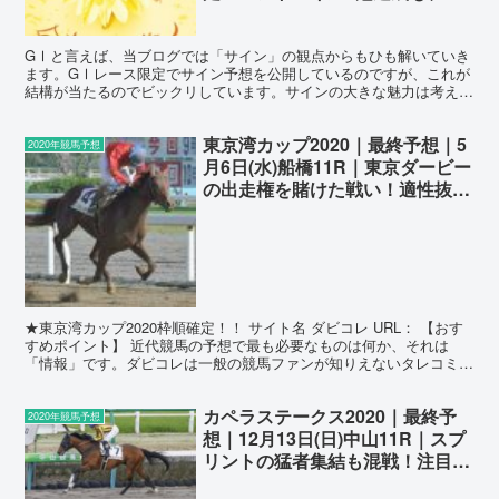
馬にサイン馬が来る！？サイン注
目馬を限定公開中！！
GⅠと言えば、当ブログでは「サイン」の観点からもひも解いていき
ます。GⅠレース限定でサイン予想を公開しているのですが、これが
結構が当たるのでビックリしています。サインの大きな魅力は考えも
つかない馬に注目がいくということです。昨年も今年もGⅠ...
東京湾カップ2020｜最終予想｜5
2020年競馬予想
月6日(水)船橋11R｜東京ダービー
の出走権を賭けた戦い！適性抜群
のマンガンに注目も本命は血統面
からアノ馬で勝負！！
★東京湾カップ2020枠順確定！！ サイト名 ダビコレ URL： 【おす
すめポイント】 近代競馬の予想で最も必要なものは何か、それは
「情報」です。ダビコレは一般の競馬ファンが知りえないタレコミ情
報などを入手できます。そしてその情報をの有益性...
カペラステークス2020｜最終予
2020年競馬予想
想｜12月13日(日)中山11R｜スプ
リントの猛者集結も混戦！注目は
6連勝中ダンシングプリンス！全