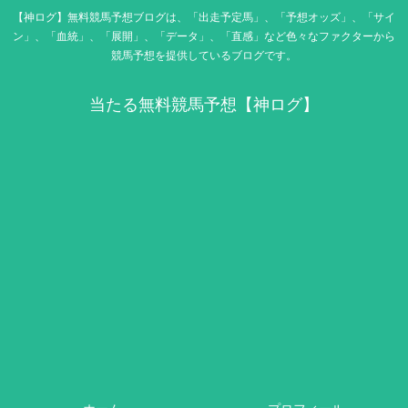
【神ログ】無料競馬予想ブログは、「出走予定馬」、「予想オッズ」、「サイ
ン」、「血統」、「展開」、「データ」、「直感」など色々なファクターから
競馬予想を提供しているブログです。
当たる無料競馬予想【神ログ】