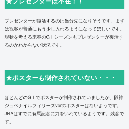
★プレゼンターは不在！！
プレゼンターが復活するのは当分先になりそうです。まず
は観客が普通にもう少し入れるようになってほしいです。
現状を考える来春のGⅠシーズンもプレゼンターが復活す
るのかわからない状況です。
★ポスターも制作されていない・・・
ほとんどのGⅠでポスターが制作されていましたが、阪神
ジュベナイルフィリーズverのポスターはないようです。
JRAはすでに有馬記念に力をいれているようです。残念で
す。