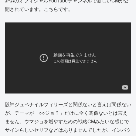
JRAのオフィシャルYouTubeチャンネルで新しいCMが公
開されています。こちらです。
阪神ジュベナイルフィリーズと関係ないと言えば関係ない
が、テーマが「○○ジョ？」だけに全く関係ないとは言え
ません。ウマジョを増やすための戦略CMみたいな感じで
サインらしいセリフなどはありませんでしたが、インパク