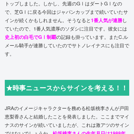
トップしました。しかし、先週のGⅠはダートGⅠなの
で、芝GⅠに戻る今回はジャパンカップまで続いていたサ
インが続くかもしれません。そうなると
1番人気が連勝
し
ていたので、1番人気濃厚のソダシに注目です。彼女には
史上初の白毛でGⅠ制覇
の記録も掛っています。またC.ル
メール騎手が連勝していたのでサトノレイナスにも注目で
す。
★時事ニュースからサインを考える！！
JRAのイメージキャラクターを務める松坂桃李さんが戸田
恵梨香さんと結婚したことを発表しました。ここまでマイ
ナスのサインが続いていましたが、これは激アツのサイン
ではないでしょうか。
松坂桃李さんの生年月日は1988年