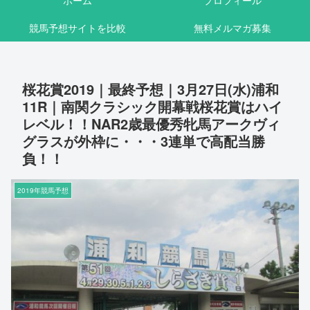
ホーム
プロフィール
競馬予想サイトを比較
無料メルマガ募集
桜花賞2019｜最終予想｜3月27日(水)浦和
11R｜南関クラシック開幕戦桜花賞はハイ
レベル！！NAR2歳最優秀牝馬アークヴィ
グラスが外枠に・・・3連単で高配当勝
負！！
2019年競馬予想