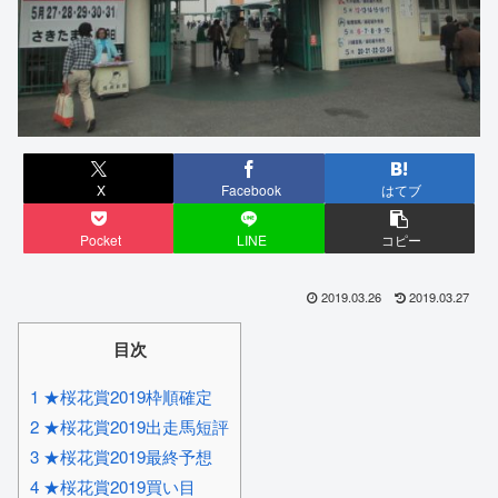
X
Facebook
はてブ
Pocket
LINE
コピー
2019.03.26
2019.03.27
目次
1 ★桜花賞2019枠順確定
2 ★桜花賞2019出走馬短評
3 ★桜花賞2019最終予想
4 ★桜花賞2019買い目