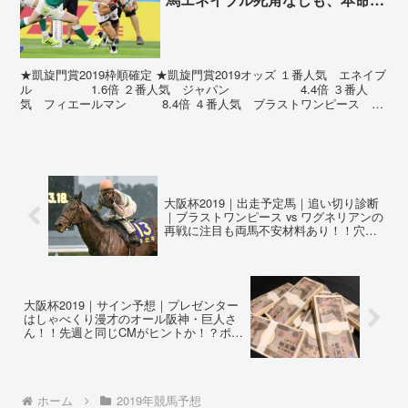
サインが発動しているアノ馬！！
3連単中心で勝負！！キセキ、ブ
ラストワンピース、フィエールマ
ン、川田将雅騎手、C・ルメール
★凱旋門賞2019枠順確定 ★凱旋門賞2019オッズ １番人気 エネイブ
ル 1.6倍 ２番人気 ジャパン 4.4倍 ３番人
騎手、武豊騎手、オールジャパン
気 フィエールマン 8.4倍 ４番人気 ブラストワンピース
で頑張れ！！
11.9倍 ５番人気 キセキ ...
大阪杯2019｜出走予定馬｜追い切り診断
｜ブラストワンピース vs ワグネリアンの
再戦に注目も両馬不安材料あり！！穴馬
候補はクラシックで活躍したあの馬！！
大阪杯2019｜サイン予想｜プレゼンター
はしゃべくり漫才のオール阪神・巨人さ
ん！！先週と同じCMがヒントか！？ポス
ターに書かれた関西弁のセリフとは！？
ホーム
2019年競馬予想