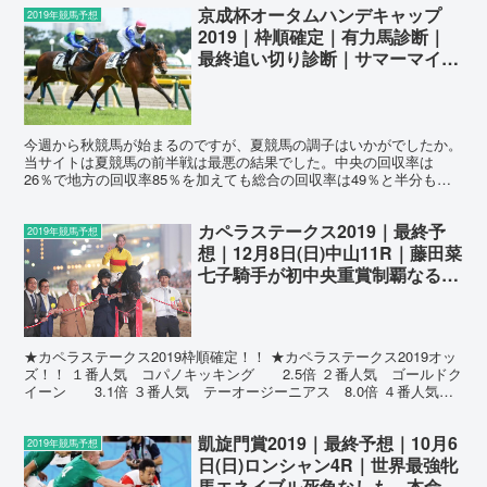
京成杯オータムハンデキャップ
2019年競馬予想
2019｜枠順確定｜有力馬診断｜
最終追い切り診断｜サマーマイル
シリーズ最終戦｜人気上位馬クリ
ノガウディー・グルーヴィット状
態面に不安アリ！？最終追い切り
から見つけた穴馬候補を公開
今週から秋競馬が始まるのですが、夏競馬の調子はいかがでしたか。
当サイトは夏競馬の前半戦は最悪の結果でした。中央の回収率は
中！！
26％で地方の回収率85％を加えても総合の回収率は49％と半分もい
きませんでした。しかし、その反省と修正を加えて夏競馬本...
カペラステークス2019｜最終予
2019年競馬予想
想｜12月8日(日)中山11R｜藤田菜
七子騎手が初中央重賞制覇なる
か！？本命はコパノキッキングで
は無くアノ馬から穴馬を2頭絡め
て勝負！！
★カペラステークス2019枠順確定！！ ★カペラステークス2019オッ
ズ！！ １番人気 コパノキッキング 2.5倍 ２番人気 ゴールドク
イーン 3.1倍 ３番人気 テーオージーニアス 8.0倍 ４番人気
ドリュウ 12.3倍 ...
凱旋門賞2019｜最終予想｜10月6
2019年競馬予想
日(日)ロンシャン4R｜世界最強牝
馬エネイブル死角なしも、本命は