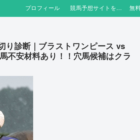
プロフィール
競馬予想サイトを比較
無
い切り診断｜ブラストワンピース vs
馬不安材料あり！！穴馬候補はクラ