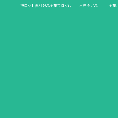
【神ログ】無料競馬予想ブログは、「出走予定馬」、「予想