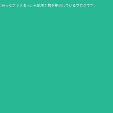
ど色々なファクターから競馬予想を提供しているブログです。