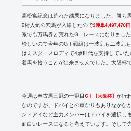
高松宮記念は荒れた結果になりました。勝ち
2桁人気の穴馬が入線したので
3連単4,497,47
系でも万馬券と荒れたGⅠレースになりまし
珍しいので今年のGⅠ戦線は一波乱も二波乱
はミスターメロディで4歳世代を支持していた
着馬を拾うことが出来ませんでした。大阪杯
今週は春古馬三冠の一冠目
が行
GⅠ【大阪杯】
なのですが、ドバイとの重なりもありなかな
ンドアイなど主力メンバーはドバイを選択し
面白いレースになると考えています。そして