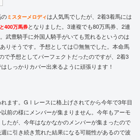
馬の
は人気馬でしたが、2着3着馬には
ミスターメロディ
となりました。3連複でも80万馬券、2連
0円と400万馬券
た。武豊騎手に外国人騎手がいても荒れるというのは
もありそうです。予想としては◎無無でした。本命馬
ので予想としてパーフェクトだったのですが、2着3
ではしっかりカバー出来るように頑張ります！
われます。GⅠレースに格上げされてから今年で3年目
か以前の様にメンバーが集まりません。今年もアーモ
ましたが、今年はなかなかのメンバーが集まったので
先週に引き続き荒れた結果になる可能性があるので波