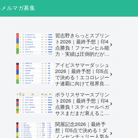
料メルマガ募集
習志野きらっとスプリン
ト2026｜最終予想｜印4
点勝負！ファーンヒル能
力・実績は圧倒的だが今
年は不安がある！本命は
アイビスサマーダッシュ
勝負気配がするアノ馬で
2026｜最終予想｜印5点
勝負！
で決める！エコロレジー
ナ連覇に向けて視界良好
も…？本命は勝負気配が
ポラリスサマースプリン
あるアノ馬で勝負！
ト2026｜最終予想｜印4
点勝負！スティールペガ
サスまだまだ衰えること
現役すぎる！？本命は実
関屋記念2026｜最終予
績と経験のアノ馬で勝
想｜印5点で決める！ダ
負！
ノンセンチュリー人気を