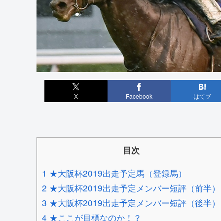
X
Facebook
はてブ
目次
1 ★大阪杯2019出走予定馬（登録馬）
2 ★大阪杯2019出走予定メンバー短評（前半）
3 ★大阪杯2019出走予定メンバー短評（後半）
4 ★ここが目標なのか！？