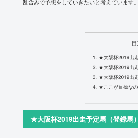
乱含みで予想をしていきたいと考えています
目
★大阪杯2019
★大阪杯2019
★大阪杯2019
★ここが目標なの
★大阪杯2019出走予定馬（登録馬