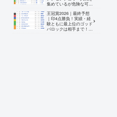
集めているが危険な可能
性あり！？本命は勝負気
王冠賞2026｜最終予想
配があるアノ馬で勝負！
｜印4点勝負！実績・経
験ともに最上位のゴッド
バロックは相手まで！本
命は安定感抜群のアノ馬
で勝負！