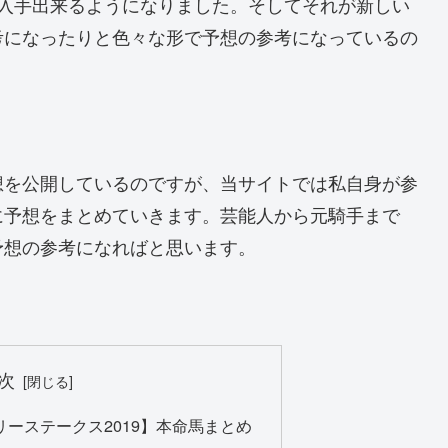
入手出来るようになりました。そしてそれが新しい
考になったりと色々な形で予想の参考になっているの
想を公開しているのですが、当サイトでは私自身が参
に予想をまとめていきます。芸能人から元騎手まで
予想の参考になればと思います。
次
ーステークス2019】本命馬まとめ