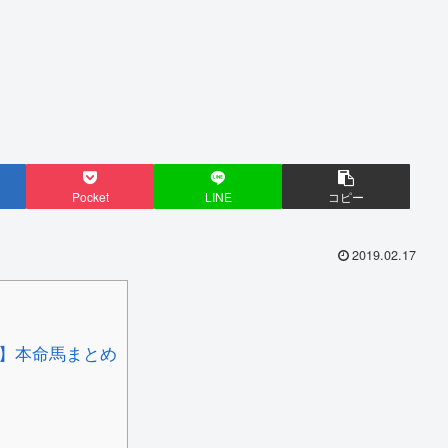
Pocket
LINE
コピー
2019.02.17
9】本命馬まとめ