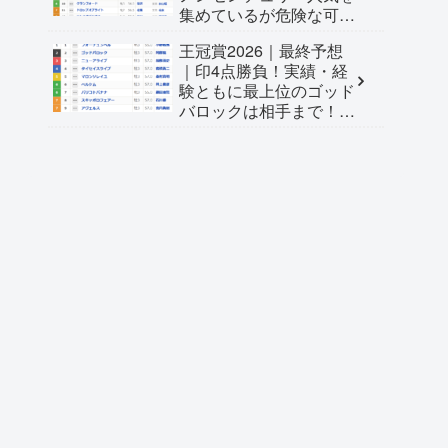
集めているが危険な可能
性あり！？本命は勝負気
王冠賞2026｜最終予想
配があるアノ馬で勝負！
｜印4点勝負！実績・経
験ともに最上位のゴッド
バロックは相手まで！本
命は安定感抜群のアノ馬
で勝負！