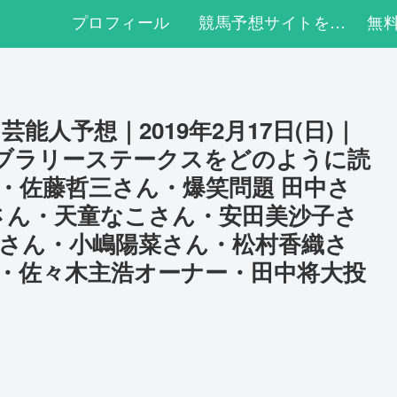
プロフィール
競馬予想サイトを比較
無
能人予想｜2019年2月17日(日)｜
ブラリーステークスをどのように読
・佐藤哲三さん・爆笑問題 田中さ
さん・天童なこさん・安田美沙子さ
さん・小嶋陽菜さん・松村香織さ
・佐々木主浩オーナー・田中将大投