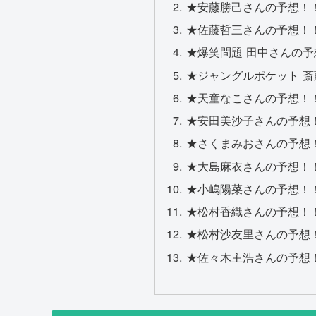
★安藤勝己さんの予想！
★佐藤哲三さんの予想！
★爆笑問題 田中さんの予
★ジャングルポケット 
★天童なこさんの予想！
★安田美沙子さんの予想
★さくまみおさんの予想
★大島麻衣さんの予想！
★小嶋陽菜さんの予想！
★松村香織さんの予想！
★松村沙友里さんの予想
★佐々木主浩さんの予想