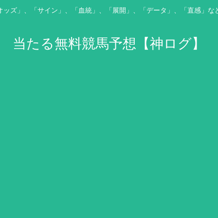
オッズ」、「サイン」、「血統」、「展開」、「データ」、「直感」な
当たる無料競馬予想【神ログ】