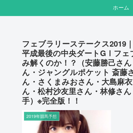
ホーム
フェブラリーステークス2019｜芸
平成最後の中央ダートGⅠフェ
み解くのか！？（安藤勝己さん
ん・ジャングルポケット 斎藤
ん・さくまみおさん・大島麻衣
ん・松村沙友里さん・林修さん
手）※完全版！！
2019年競馬予想