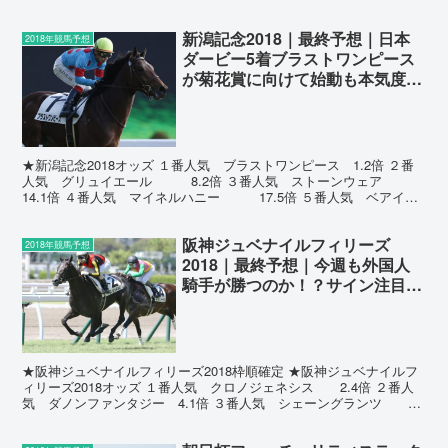
新潟記念2018｜最終予想｜日本
2018年競馬予想
ダービー5着ブラストワンピース
が菊花賞に向けて始動も本気度
は！？〇〇を軸に馬連5点勝
負！！
★新潟記念2018オッズ １番人気 ブラストワンピース 1.2倍 ２番
人気 グリュイエール 8.2倍 ３番人気 ストーンウェア
14.1倍 ４番人気 マイネルハニー 17.5倍 ５番人気 ベアイン
マインド 18.4倍 では、早...
阪神ジュベナイルフィリーズ
2018年競馬予想
2018｜最終予想｜今週も外国人
騎手が勝つのか！？サイン注目馬
も馬券に絡めて3連複10点勝
負！！
★阪神ジュベナイルフィリーズ2018枠順確定 ★阪神ジュベナイルフ
ィリーズ2018オッズ １番人気 クロノジェネシス 2.4倍 ２番人
気 ダノンファンタジー 4.1倍 ３番人気 シェーングランツ
5.7倍 ４番人気 ビーチサンバ ...