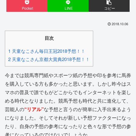
Pocket
LINE
コピー
2018.10.06
目次
1 天童なこさん毎日王冠2018予想！！
2 天童なこさん京都大賞典2018予想！！
今までは競馬専門紙やスポーツ紙の予想や印を参考に馬券
を購入している方も多かったと思います。しかし昨今はス
マホの普及で誰でもがどこからでもインターネットを楽し
める時代となりました。競馬予想も時代と共に進化して、
芸能人の
“リアル”
な予想と言うのが簡単に入手出来るよう
になりました。そしてそれが新しい予想ファクターになっ
たり、自身の予想の参考になったりと色々な形で予想の参
考になっているのではないでしょうか。