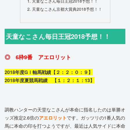
天童なこさん毎日王冠2018予想！！
天童なこさん京都大賞典2018予想！！
天童なこさん毎日王冠2018予想！！
◎ 6枠9番 アエロリット
2018年度GⅠ軸馬戦績【２：２：０：９】
2018年度夏競馬戦績 【１：２：１：13】
調教ハンターの天堂なこさんが本命に指名したのは単勝オ
ッズ推定2.6倍の
アエロリット
です。ガッツリの1番人気の
馬に本命の印を打つようですが、最近は人気サイドに本命