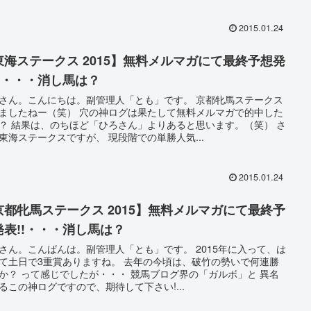
2015.01.24
東海ステークス 2015】無料メルマガにて最終予想発
!!・・・消し馬は？
さん。こんにちは。副管理人「とも」です。 京都牝馬ステークス
ましたねー（笑） 穴の神ログは果たして無料メルマガで的中した
？ 結果は、のちほど「ひろさん」よりあると思います。（笑） さ
東海ステークスですが、 現段階での単勝人気...
2015.01.24
京都牝馬ステークス 2015】無料メルマガにて最終予
発表!!・・・消し馬は？
さん。こんばんは。副管理人「とも」です。 2015年に入って、は
て土日で3重賞ありますね。 去年の今頃は、破竹の勢いで何連勝
か？ って感じでしたが・・・ 競馬ブログ界の「ガルボ」と 異名
るこの神ログですので、期待して下さい!...