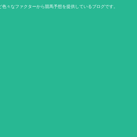
ど色々なファクターから競馬予想を提供しているブログです。