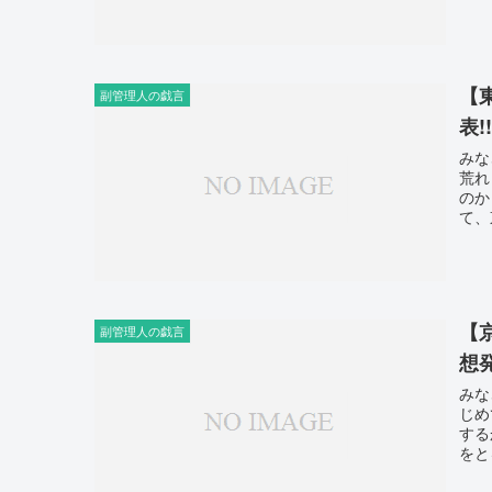
【
副管理人の戯言
表
みな
荒れ
のか
て、
【
副管理人の戯言
想
みな
じめ
する
をと