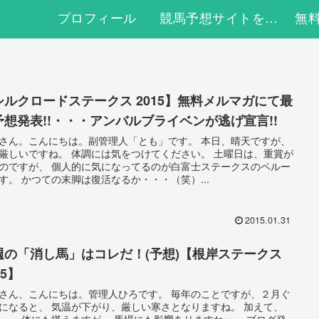
プロフィール
競馬予想サイトを比較
無
シルクロードステークス 2015】無料メルマガにて最
予想発表!!・・・アンバルブライベンが逃げ宣言!!
さん。こんにちは。副管理人「とも」です。 本日、晴天ですが、
厳しいですね。 体調には気をつけてください。 土曜日は、重賞が
のですが、 個人的に気になってるのが白富士ステークスのペルー
す。 かつての末脚は復活なるか・・・（笑）...
2015.01.31
週の「消し馬」はコレだ！(予想)【根岸ステークス
15】
さん、こんにちは。管理人ひろです。 毎年のことですが、２月ぐ
になると、 気温が下がり、厳しい寒さとなりますね。 加えて、
・・ 体にも堪えますが、 馬場にも影響ありますねー。 ブログ発