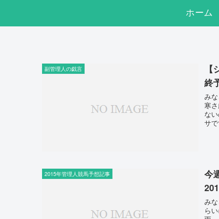
ホーム
【
副管理人の戯言
終
みな
寒さ
ない
サで
今
2015年管理人競馬予想記事
20
みな
らい
雨・