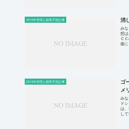
消
2015年管理人競馬予想記事
みな
想は
ＣＣ
後に
ゴ
2015年管理人競馬予想記事
メ
みな
ドシ
は、
して