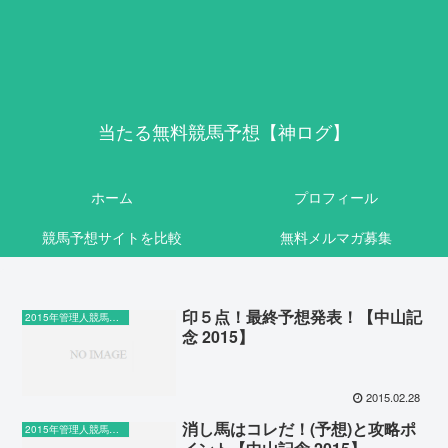
当たる無料競馬予想【神ログ】
ホーム
プロフィール
競馬予想サイトを比較
無料メルマガ募集
印５点！最終予想発表！【中山記
2015年管理人競馬予想記事
念 2015】
2015.02.28
消し馬はコレだ！(予想)と攻略ポ
2015年管理人競馬予想記事