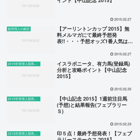
イント【中山記念 2015】
2015.02.27
【アーリントンカップ 2015】無
副管理人の戯言
料メルマガにて最終予想発
表!!・・・予想オッズ1番人気はナ
ヴィオン!!
2015.02.27
イスラボニータ、有力馬(登録馬)
2015年管理人競馬予想記事
分析と攻略ポイント【中山記念
2015】
2015.02.25
【中山記念 2015】1週前注目馬
2015年管理人競馬予想記事
(予想)と結果報告(フェブラリー
Ｓ)
2015.02.23
印５点！最終予想発表！【フェブ
2015年管理人競馬予想記事
ラリーステークス 2015】