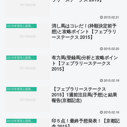
2015.02.21
消し馬はコレだ！(枠順決定前予
2015年管理人競馬予想記事
想)と攻略ポイント【フェブラリ
ーステークス 2015】
2015.02.20
有力馬(登録馬)分析と攻略ポイン
2015年管理人競馬予想記事
ト【フェブラリーステークス
2015】
2015.02.18
【フェブラリーステークス
2015年管理人競馬予想記事
2015】1週前注目馬(予想)と結果
報告(京都記念)
2015.02.16
印５点！最終予想発表！【京都記
2015年管理人競馬予想記事
念 2015】