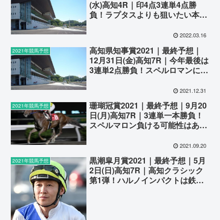
(水)高知4R｜印4点3連単4点勝
負！ラプタスよりも狙いたい本命
はアノ馬！地方馬はイグナイター
のみで勝負！
2022.03.16
高知県知事賞2021｜最終予想｜
2021年競馬予想
12月31日(金)高知7R｜今年最後は
3連単2点勝負！スペルロマンに不
安点はあるのか！？本年もご愛読
ありがとうございました！
2021.12.31
珊瑚冠賞2021｜最終予想｜9月20
2021年競馬予想
日(月)高知7R｜3連単一本勝負！
スペルマロン負ける可能性はある
のか！？印と買い目も公開中！！
2021.09.20
黒潮皐月賞2021｜最終予想｜5月
2021年競馬予想
2日(日)高知7R｜高知クラシック
第1弾！ハルノインパクトは鉄
板！？本命はあえて違う馬から勝
負！全印と買い目も公開中！！