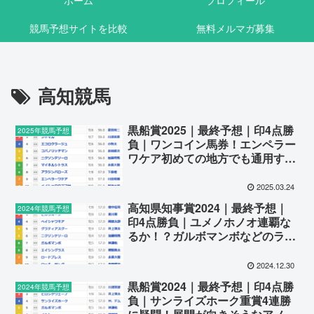
ホーム
プロフィール
競馬予想サイトを比較
無料メルマガ募集
高知競馬
黒船賞2025｜最終予想｜印4点勝
2025年競馬予想
負｜ワンコイン馬券！エンペラー
ワケア初めての地方でも通用する
のか！？本命は斤量以外好条件の
馬で勝負！！
2025.03.24
高知県知事賞2024｜最終予想｜
2024年競馬予想
印4点勝負｜ユメノホノオ連覇な
るか！？ガルボマンボなどのライ
バル勢逆転の余地はある！？本命
は好条件で負けるはずがないアノ
2024.12.30
馬で勝負！
黒船賞2024｜最終予想｜印4点勝
2024年競馬予想
負｜サンライズホーク重賞4連勝