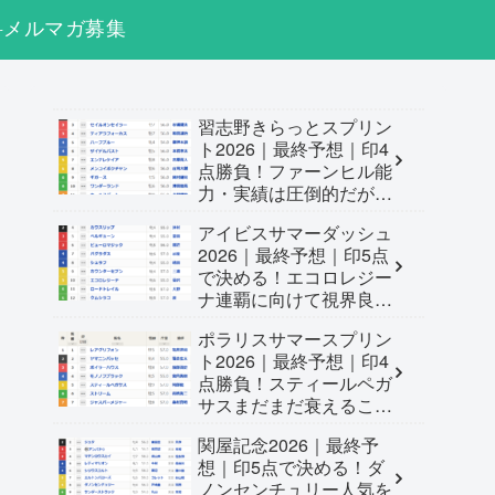
料メルマガ募集
習志野きらっとスプリン
ト2026｜最終予想｜印4
点勝負！ファーンヒル能
力・実績は圧倒的だが今
年は不安がある！本命は
アイビスサマーダッシュ
勝負気配がするアノ馬で
2026｜最終予想｜印5点
勝負！
で決める！エコロレジー
ナ連覇に向けて視界良好
も…？本命は勝負気配が
ポラリスサマースプリン
あるアノ馬で勝負！
ト2026｜最終予想｜印4
点勝負！スティールペガ
サスまだまだ衰えること
現役すぎる！？本命は実
関屋記念2026｜最終予
績と経験のアノ馬で勝
想｜印5点で決める！ダ
負！
ノンセンチュリー人気を