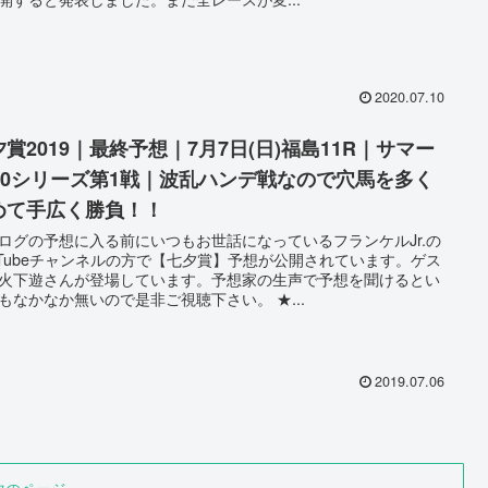
2020.07.10
賞2019｜最終予想｜7月7日(日)福島11R｜サマー
000シリーズ第1戦｜波乱ハンデ戦なので穴馬を多く
めて手広く勝負！！
ログの予想に入る前にいつもお世話になっているフランケルJr.の
uTubeチャンネルの方で【七夕賞】予想が公開されています。ゲス
火下遊さんが登場しています。予想家の生声で予想を聞けるとい
もなかなか無いので是非ご視聴下さい。 ★...
2019.07.06
次のページ