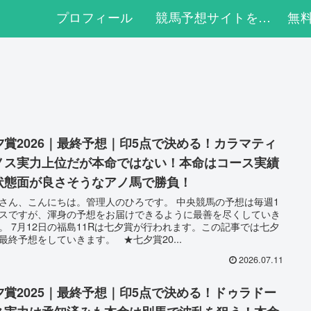
プロフィール
競馬予想サイトを比較
無
夕賞2026｜最終予想｜印5点で決める！カラマティ
ノス実力上位だが本命ではない！本命はコース実績
状態面が良さそうなアノ馬で勝負！
さん、こんにちは。管理人のひろです。 中央競馬の予想は毎週1
スですが、渾身の予想をお届けできるように最善を尽くしていき
。 7月12日の福島11Rは七夕賞が行われます。この記事では七夕
最終予想をしていきます。 ★七夕賞20...
2026.07.11
夕賞2025｜最終予想｜印5点で決める！ドゥラドー