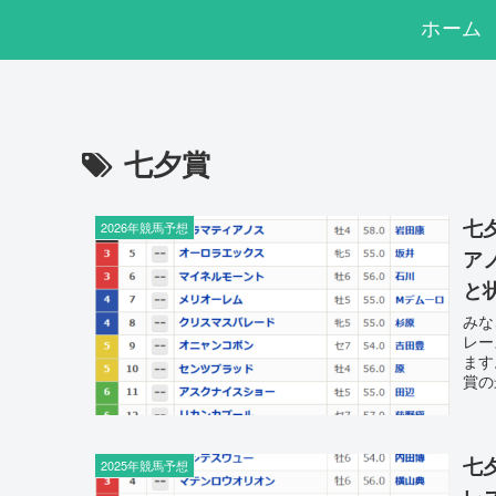
ホーム
七夕賞
七
2026年競馬予想
ア
と
みな
レー
ます
賞の
七
2025年競馬予想