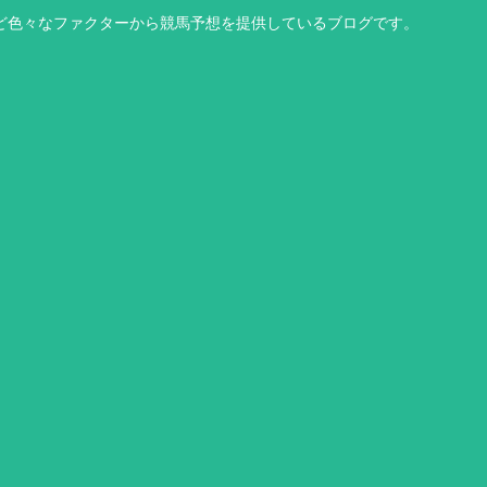
ど色々なファクターから競馬予想を提供しているブログです。