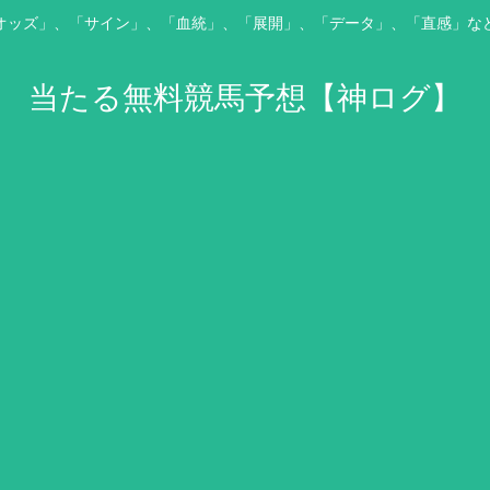
オッズ」、「サイン」、「血統」、「展開」、「データ」、「直感」な
当たる無料競馬予想【神ログ】