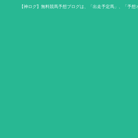
【神ログ】無料競馬予想ブログは、「出走予定馬」、「予想