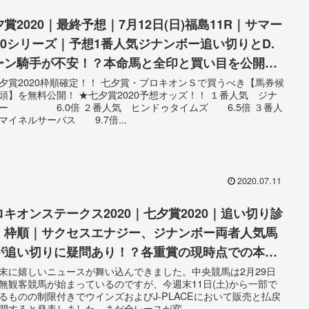
賞2020｜最終予想｜7月12日(日)福島11R｜サマー
000シリーズ｜予想1番人気ジナンボー追い切りとD.
ーン騎手が不安！？本命馬と全印と買い目を公開
！！
夕賞2020枠順確定！！ 七夕賞・プロキオンＳで買うべき【馬券候
頭】を無料公開！ ★七夕賞2020予想オッズ！！ １番人気 ジナ
ー 6.0倍 ２番人気 ヒンドゥタイムズ 6.5倍 ３番人
マイネルサーパス 9.7倍...
2020.07.11
ロキオンステークス2020｜七夕賞2020｜追い切り診
｜枠順｜サクセスエナジー、ジナンボー両者人気馬
が追い切りに疑問あり！？各重賞の現時点での本命
補を公開中！！
末に嬉しいニュースが舞い込んできました。中央競馬は2月29日
無観客競馬が始まっているのですが、今週末11日(土)から一部で
るものの制限付きでウインズおよびJ-PLACEにおいて販売と払戻
開すると発表しました。まだ全レースが変...