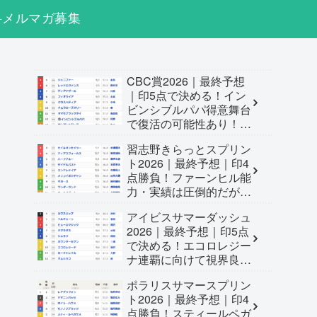
料メルマガ募集
CBC賞2026｜最終予想
｜印5点で決める！イン
ビンシブルパパ得意舞台
で復活の可能性あり！本
命は安定感とスピード感
習志野きらっとスプリン
があるアノ馬で勝負！
ト2026｜最終予想｜印4
点勝負！ファーンヒル能
力・実績は圧倒的だが今
年は不安がある！本命は
アイビスサマーダッシュ
勝負気配がするアノ馬で
2026｜最終予想｜印5点
勝負！
で決める！エコロレジー
ナ連覇に向けて視界良好
も…？本命は勝負気配が
ポラリスサマースプリン
あるアノ馬で勝負！
ト2026｜最終予想｜印4
点勝負！スティールペガ