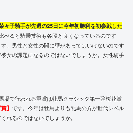
菜々子騎手が先週の25日に今年初勝利を初参戦した
に比べると騎乗技術も各段と良くなっているのです
ます。男性と女性の間に壁があってはいけないのです
で彼女の課題になるのではないでしょうか。女性騎手
競馬場で行われる重賞は牝馬クラシック第一弾桜花賞
です。今年は牡馬よりも牝馬の方が世代レベル
プ賞】
てくれるのではないでしょうか。