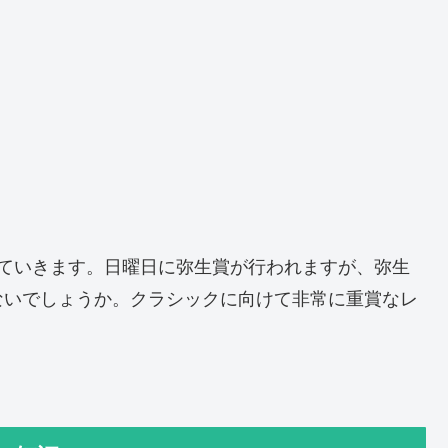
していきます。日曜日に弥生賞が行われますが、弥生
ないでしょうか。クラシックに向けて非常に重賞なレ