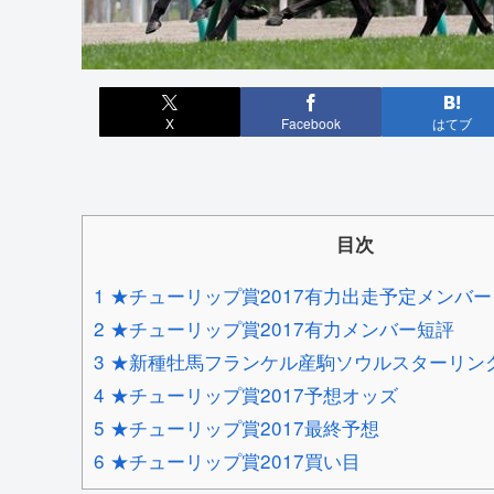
X
Facebook
はてブ
目次
1 ★チューリップ賞2017有力出走予定メンバー
2 ★チューリップ賞2017有力メンバー短評
3 ★新種牡馬フランケル産駒ソウルスターリン
4 ★チューリップ賞2017予想オッズ
5 ★チューリップ賞2017最終予想
6 ★チューリップ賞2017買い目