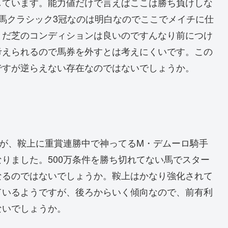
しています。能力値だけで言えばここは勝ち負けしな
馬クラシック3冠なのは明白なのでここでメイチに仕
まだ芝のコンディションは良いのですんなり前につけ
考えられるので馬券を外すとは考えにくいです。この
ですが逆らえない存在なのではないでしょうか。
すが、鞍上に重賞連勝中で神ってるM・デムーロ騎手
りました。500万条件を勝ち切れてない馬でスター
なるのではないでしょうか。鞍上はかなり強化されて
ているようですが、後ろからいく傾向なので、前有利
ないでしょうか。