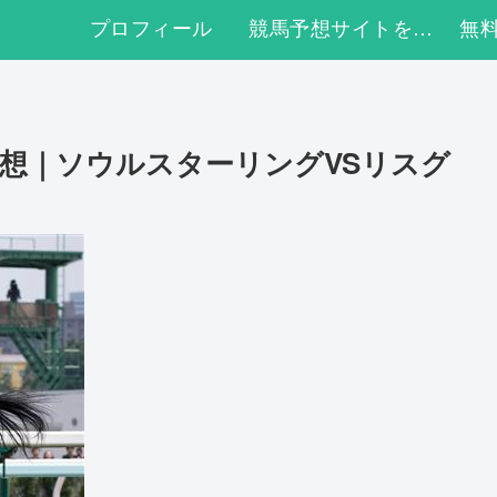
プロフィール
競馬予想サイトを比較
無
予想｜ソウルスターリングVSリスグ