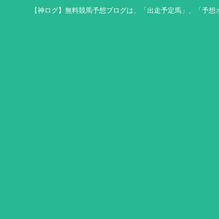
【神ログ】無料競馬予想ブログは、「出走予定馬」、「予想