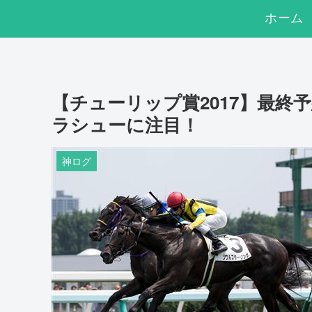
ホーム
【チューリップ賞2017】最終
ラシューに注目！
神ログ