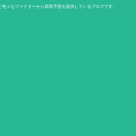
ど色々なファクターから競馬予想を提供しているブログです。