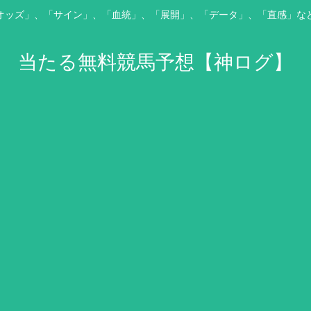
オッズ」、「サイン」、「血統」、「展開」、「データ」、「直感」な
当たる無料競馬予想【神ログ】