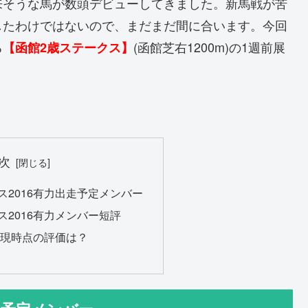
来そうな馬が数頭デビューしてきました。新馬戦が苦
したわけではないので、まだまだ間に合います。今回
る
(函館芝右1200m)の1週前展
【函館2歳ステークス】
次
ス2016有力出走予定メンバー
ス2016有力メンバー短評
の現時点の評価は？