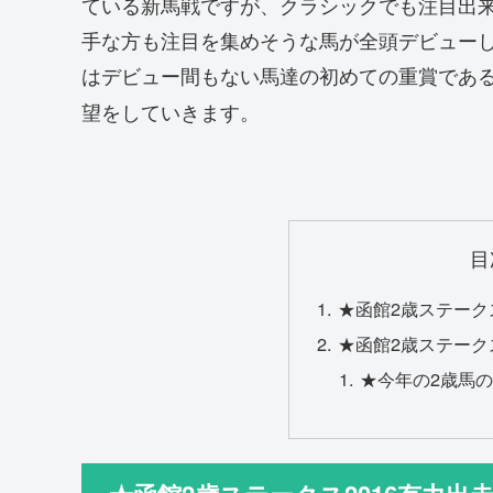
ている新馬戦ですが、クラシックでも注目出
手な方も注目を集めそうな馬が全頭デビュー
はデビュー間もない馬達の初めての重賞であ
望をしていきます。
目
★函館2歳ステーク
★函館2歳ステーク
★今年の2歳馬