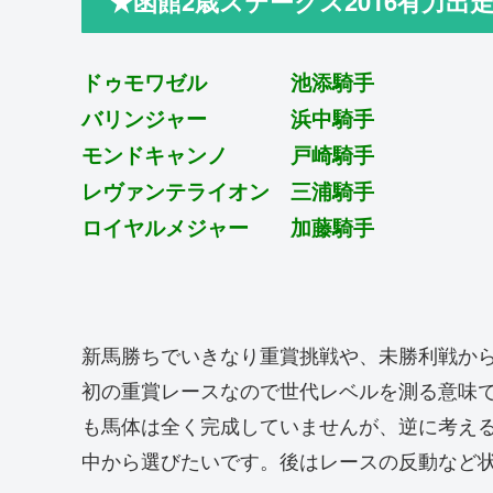
★函館2歳ステークス2016有力出
ドゥモワゼル 池添騎手
バリンジャー 浜中騎手
モンドキャンノ 戸崎騎手
レヴァンテライオン 三浦騎手
ロイヤルメジャー 加藤騎手
新馬勝ちでいきなり重賞挑戦や、未勝利戦か
初の重賞レースなので世代レベルを測る意味
も馬体は全く完成していませんが、逆に考え
中から選びたいです。後はレースの反動など