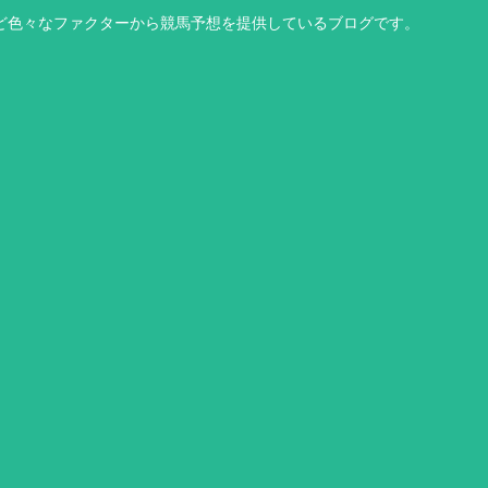
ど色々なファクターから競馬予想を提供しているブログです。