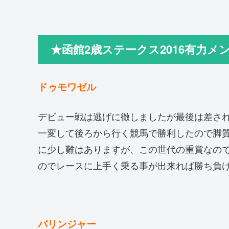
★函館2歳ステークス2016有力メ
ドゥモワゼル
デビュー戦は逃げに徹しましたが最後は差さ
一変して後ろから行く競馬で勝利したので脚
に少し難はありますが、この世代の重賞なの
のでレースに上手く乗る事が出来れば勝ち負
バリンジャー