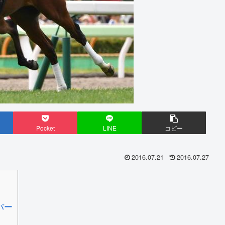
Pocket
LINE
コピー
2016.07.21
2016.07.27
バー