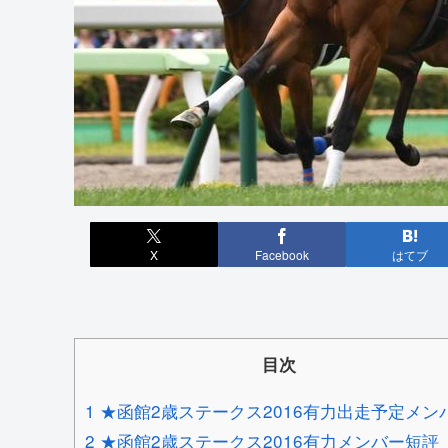
X
Facebook
はてブ
目次
1 ★函館2歳ステークス2016有力出走予定メン
2 ★函館2歳ステークス2016有力メンバー短評