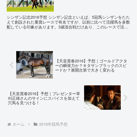
シンザン記念2016予想 シンザン記念といえば、5冠馬シンザンをたた
えて創設された重賞レースで有名ですが、以前に比べて活躍馬を多数
配している印象があります。3歳混合戦だけあり、このレースで活躍
した牝馬は、2012年のジェンティルドンナ（1着...
【天皇賞春2016】予想｜ゴールドアクタ
ーの瞬発力か？キタサンブラックのスピ
ードか？展開次第で大きく変わる
【天皇賞春2016】予想｜プレゼンター草
刈正雄さんのサインにスパイスを加えて
穴馬を見つける！
ホーム
2016年競馬予想