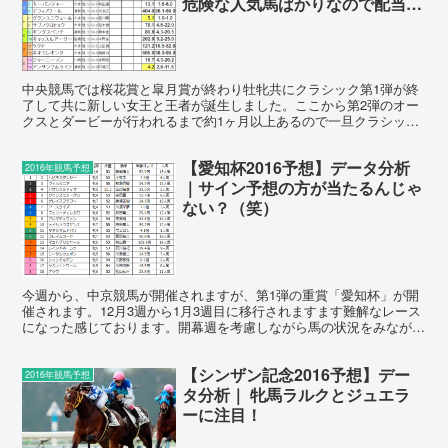
危険な人気馬ばかりなので配当妙
味たっぷり！
中央競馬では桜花賞と皐月賞が終わり牡牝共にクラシック第1弾が終
了して共に新しい女王と王者が誕生しました。ここから第2弾のオー
クスとダービーが行われるまで約1ヶ月以上あるので一旦クラシック
戦線は休憩といったところでしょう。ただ、地方競馬のクラ...
【愛知杯2016予想】データ分析
2016年競馬予想
｜サイン予想の方が当たるんじゃ
ない？（笑）
今週から、中京競馬が開催されますが、第1弾の重賞「愛知杯」が開
催されます。12月3週から1月3週目に移行されますます難解なレース
になった感じております。開幕週を考慮しながら馬の状況をみなが
ら、予想していきたいです。 ところで、芸能ニュースが...
【シンザン記念2016予想】デー
2016年競馬予想
タ分析｜ 牝馬ラルクとジュエラ
ーに注目！