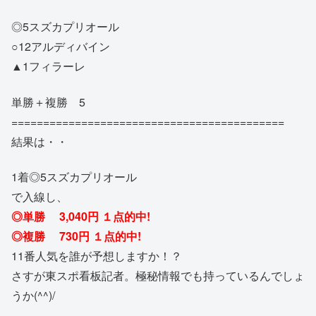
◎5スズカプリオール
○12アルディバイン
▲1フィラーレ
単勝＋複勝 5
===========================================
結果は・・
1着◎5スズカプリオール
で入線し、
◎単勝 3,040円 １点的中!
◎複勝 730円 １点的中!
11番人気を誰が予想しますか！？
さすが東スポ看板記者。極秘情報でも持っているんでしょ
うか(^^)/