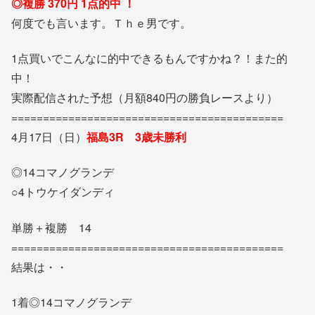
◎複勝 370円 1点的中 ！
何度でも言います。Ｔｈｅ男です。
1点買いでこんなに的中できるもんですかね？！また的
中！
実際配信された予想（月額840円の勝負レースより）
===========================================
4月17日（日）
福島3R 3歳未勝利
◎14コマノグランデ
○4トウケイダンディ
単勝＋複勝 14
===========================================
結果は・・
1着◎14コマノグランデ