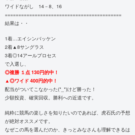
ワイドながし 14－8、16
===========================================
結果は・・
1着…エイシンバッケン
2着▲8サングラス
3着◎14アールプロセス
で入選し、
◎複勝 １点 130円的中！
▲◎ワイド 400円的中！
配当がついてこなかった(*_*)けど勝った！
少額投資、確実回収。勝利への近道です。
純粋に競馬の楽しさを知りたいのであれば、虎石氏の予想
が絶対オススメです。
なぜこの馬を選んだのか、きっとみなさんも理解できるは