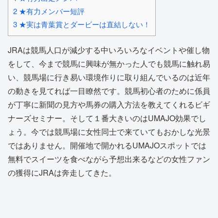
2 ★有力メンバー短評
3 ★実は青葉賞とダービーは直結しない！
JRAは競馬人口が減少する中いろいろなイベントや催し物
をして、今まで競馬に興味が無かった人でも競馬に触れ易
い、競馬場に行き易い環境作りに取り組んでいるのは近年
の動きを見てれば一目瞭然です。競馬初心者のために係員
が丁寧に新聞の見方や馬券の購入方法を教えてくれるビギ
ナーズセミナー。そして１番大きいのはUMAJO効果でし
ょう。今では競馬場に女性同士で来ていてもおかしな光景
ではありません。開催地で開かれるUMAJOスポットでは
無料でスイーツを食べながら予想出来るなどの女性ファン
の獲得にJRAは奔走してきた。