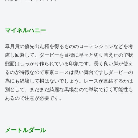
マイネルハニー
皐月賞の優先出走権を得るもののローテンションなどを考
慮し回避して、ダービーを目標に早々と切り替えたので状
態面はしっかり作られている印象です。長く良い脚が使え
るのが特徴なので東京コースは良い舞台ですしダービーの
為にも経験して損はないでしょう。レースが直結するかは
別として、まだまだ綺麗な馬場なので単騎で行く可能性も
あるので注意が必要です。
メートルダール