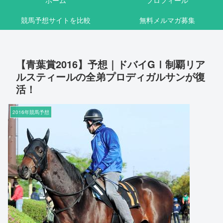
ホーム
プロフィール
競馬予想サイトを比較
無料メルマガ募集
【青葉賞2016】予想｜ドバイGⅠ制覇リア
ルスティールの全弟プロディガルサンが復
活！
2016年競馬予想