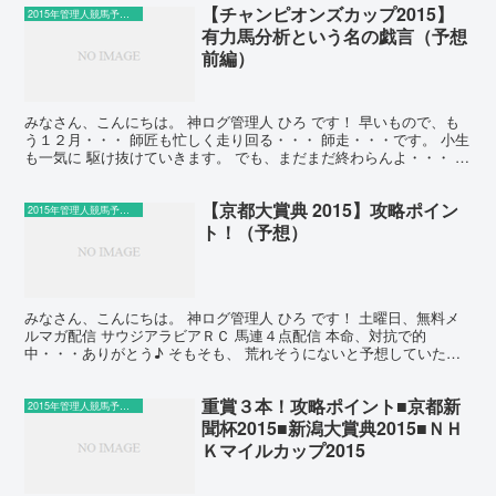
【チャンピオンズカップ2015】
2015年管理人競馬予想記事
有力馬分析という名の戯言（予想
前編）
みなさん、こんにちは。 神ログ管理人 ひろ です！ 早いもので、も
う１２月・・・ 師匠も忙しく走り回る・・・ 師走・・・です。 小生
も一気に 駆け抜けていきます。 でも、まだまだ終わらんよ・・・ 頑
張りまっせー！ 今週のＧⅠは、 ダート界の...
【京都大賞典 2015】攻略ポイン
2015年管理人競馬予想記事
ト！（予想）
みなさん、こんにちは。 神ログ管理人 ひろ です！ 土曜日、無料メ
ルマガ配信 サウジアラビアＲＣ 馬連４点配信 本命、対抗で的
中・・・ありがとう♪ そもそも、 荒れそうにないと予想していたの
で、 ひねりようのなかったレースでした。 配当も安...
重賞３本！攻略ポイント■京都新
2015年管理人競馬予想記事
聞杯2015■新潟大賞典2015■ＮＨ
Ｋマイルカップ2015