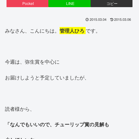
Pocket
LINE
コピー
2015.03.04
2015.03.06
みなさん、こんにちは。
管理人ひろ
です。
今週は、弥生賞を中心に
お届けしようと予定していましたが、
読者様から、
「なんでもいいので、チューリップ賞の見解も