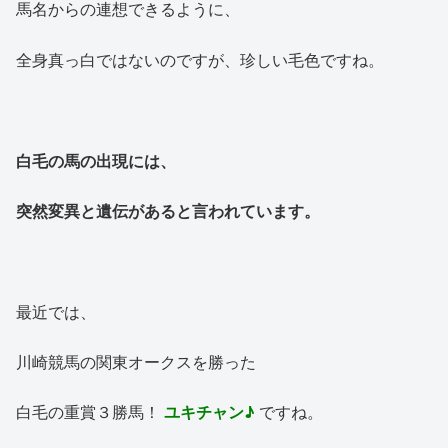
馬名からの連想できるように、
全身真っ白ではないのですが、珍しい毛色ですね。
白毛の馬の出現には、
突然変異と遺伝があると言われています。
最近では、
川崎競馬の関東オークスを勝った
白毛の重賞３勝馬！
ユキチャン♪
ですね。