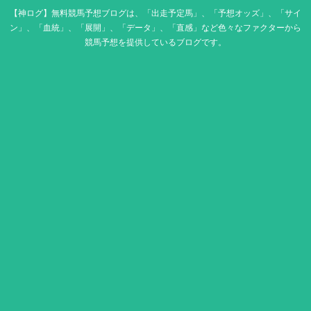
【神ログ】無料競馬予想ブログは、「出走予定馬」、「予想オッズ」、「サイ
ン」、「血統」、「展開」、「データ」、「直感」など色々なファクターから
競馬予想を提供しているブログです。