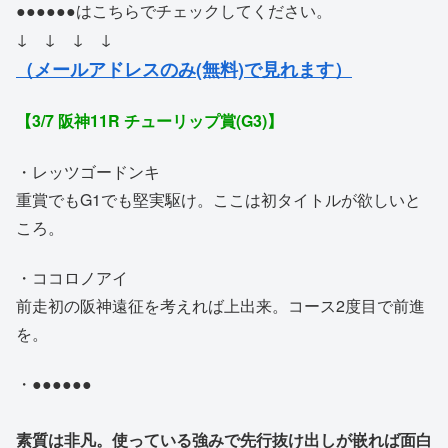
●●●●●●はこちらでチェックしてください。
↓ ↓ ↓ ↓
（メールアドレスのみ(無料)で見れます）
【3/7 阪神11R チューリップ賞(G3)】
・レッツゴードンキ
重賞でもG1でも堅実駆け。ここは初タイトルが欲しいと
ころ。
・ココロノアイ
前走初の阪神遠征を考えれば上出来。コース2度目で前進
を。
・
●●●●●●
素質は非凡。使っている強みで先行抜け出しが嵌れば面白