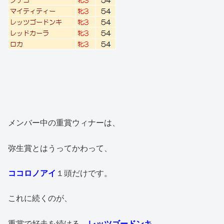
メンバー中の重賞ウィナーは、
弥生賞とはうってかわって、
ココロノアイ
１頭だけです。
これに続くのが、
重賞で好走を続ける、
レッツゴードンキ
。