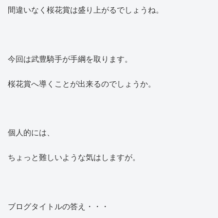
間違いなく桜花賞は盛り上がるでしょうね。
今回は武豊騎手が手綱を取ります。
桜花賞へ導くことが出来るのでしょうか。
個人的には、
ちょっと難しいような気はしますが。
ブログタイトルの答え・・・