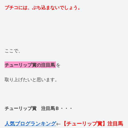
ブチコには、ぶち込まないでしょう。
ここで、
チューリップ賞の注目馬
を
取り上げたいと思います。
チューリップ賞 注目馬Ｂ・・・
←
人気ブログランキング
【チューリップ賞】注目馬