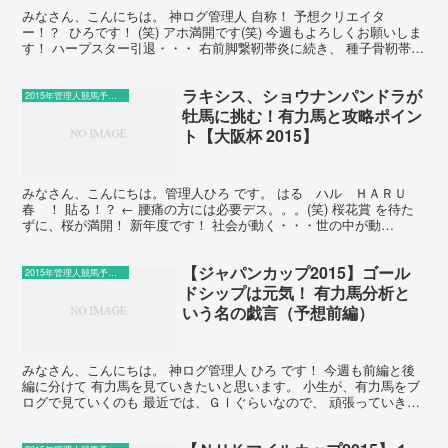
みなさん、こんにちは。 神ログ管理人 自称！ 予想クリエイタ
ー！？ ひろです！ (笑) アホ満開です(笑) 今週もよろしくお願いしま
す！ ハープスター引退・・・ 右前脚繋靭帯炎に続き、 種子骨靭帯炎
併発。 引退・繁殖入りとなりました。 こ...
ラキシス、ショウナンパンドラが
2015年管理人競馬予想記事
牡馬に挑む！有力馬と攻略ポイン
ト【大阪杯 2015】
みなさん、こんにちは。管理人ひろ です。 はる ハル ＨＡＲＵ
春 ！ 貼る！？ ← 腰痛の方には必要デス。。。(笑) 桜花賞 を待た
ずに、桜が満開！ 新年度です！ 社会が動く・・・世の中が動
く・・・ 一年で、 変化の大きな時期 の ひとつ...
【ジャパンカップ2015】ゴール
2015年管理人競馬予想記事
ドシップは元気！ 有力馬分析と
いう名の戯言（予想前編）
みなさん、こんにちは。 神ログ管理人 ひろ です！ 今週も前編と後
編に分けて 有力馬を見ていきたいと思います。 小生が、有力馬をブ
ログで見ていくのも 最近では、ＧⅠぐらいなので、 頑張っていきた
いと思います。 先週のマイルＣＳでは、 前編で...