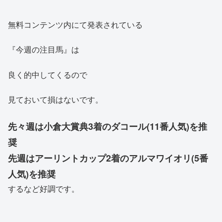
無料コンテンツ内にて発表されている
『今週の注目馬』は
良く的中してくるので
見ておいて損はないです。
先々週は
小倉大賞典3着のダコール(11番人気)を推
奨
先週はアーリントカップ2着のアルマワイオリ(5番
人気)を推奨
するなど好調です。