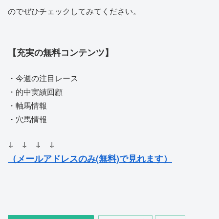
のでぜひチェックしてみてください。
【充実の無料コンテンツ】
・今週の注目レース
・的中実績回顧
・軸馬情報
・穴馬情報
↓ ↓ ↓ ↓
（メールアドレスのみ(無料)で見れます）