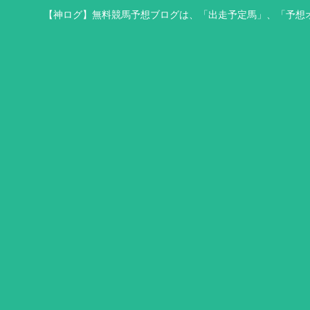
【神ログ】無料競馬予想ブログは、「出走予定馬」、「予想