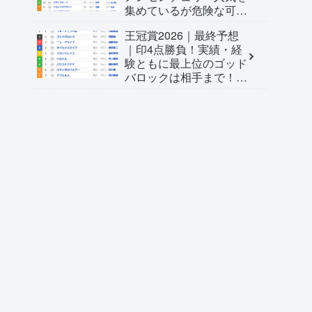
集めているが危険な可能
性あり！？本命は勝負気
王冠賞2026｜最終予想
配があるアノ馬で勝負！
｜印4点勝負！実績・経
験ともに最上位のゴッド
バロックは相手まで！本
命は安定感抜群のアノ馬
で勝負！