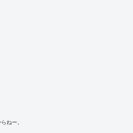
からねー。