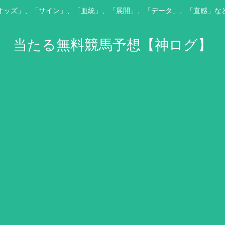
オッズ」、「サイン」、「血統」、「展開」、「データ」、「直感」な
当たる無料競馬予想【神ログ】