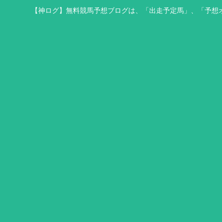
【神ログ】無料競馬予想ブログは、「出走予定馬」、「予想