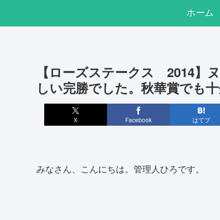
ホーム
【ローズステークス 2014
しい完勝でした。秋華賞でも十
X
Facebook
はてブ
みなさん、こんにちは。管理人ひろです。