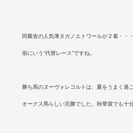
同厩舎の人気薄タガノエトワールが２着・・
俗にいう”代替レース”ですね。
勝ち馬のヌーヴォレコルトは、夏をうまく過
オークス馬らしい完勝でした。秋華賞でも十