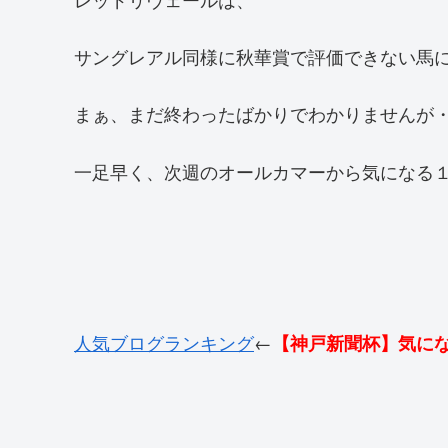
サングレアル同様に秋華賞で評価できない馬
まぁ、まだ終わったばかりでわかりませんが
一足早く、次週のオールカマーから気になる
人気ブログランキング
←
【神戸新聞杯】気に