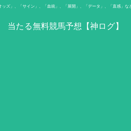
オッズ」、「サイン」、「血統」、「展開」、「データ」、「直感」な
当たる無料競馬予想【神ログ】