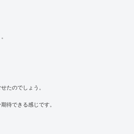
・。
ごせたのでしょう。
分期待できる感じです。