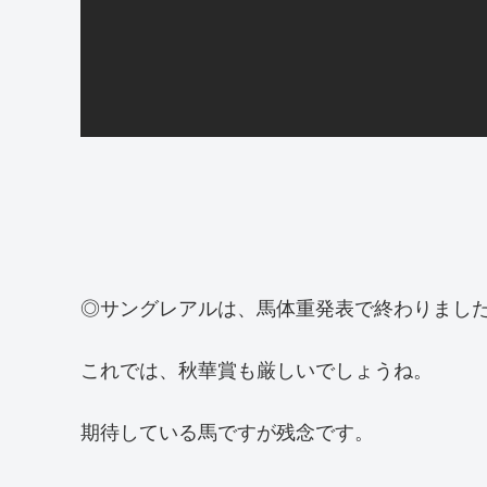
◎サングレアルは、馬体重発表で終わりまし
これでは、秋華賞も厳しいでしょうね。
期待している馬ですが残念です。