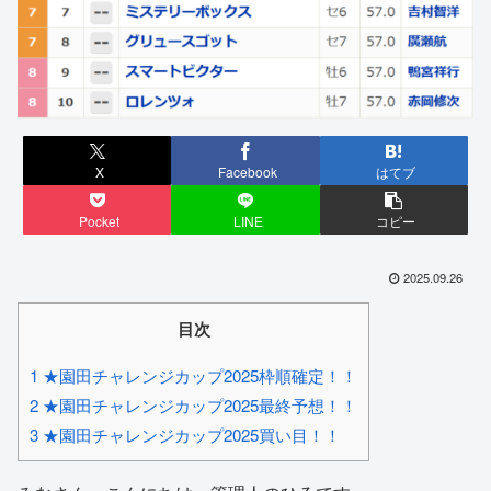
X
Facebook
はてブ
Pocket
LINE
コピー
2025.09.26
目次
1 ★園田チャレンジカップ2025枠順確定！！
2 ★園田チャレンジカップ2025最終予想！！
3 ★園田チャレンジカップ2025買い目！！