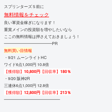
スプリンターズＳ前に
無料情報をチェック
良い軍資金稼ぎになります！
重賞メインの投資額を増やしたいなら
ここの無料情報は押さえておきましょう！
━━━━━━━━━━━━PR
無料買い目情報
・9/21 ムーンライトHC
ワイド6点1,000円 10.8倍
【獲得額】
10,800円
【回収率】
180％
・9/20 阪神2R
三連休6点1,000円 12.8倍
【獲得額】
12,800円
【回収率】
213％
━━━━━━━━━━━━━━