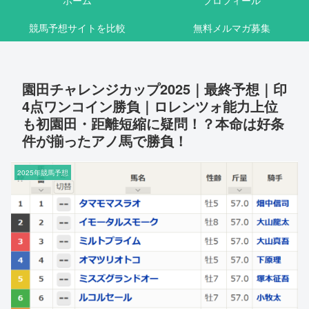
ホーム
プロフィール
競馬予想サイトを比較
無料メルマガ募集
園田チャレンジカップ2025｜最終予想｜印
4点ワンコイン勝負｜ロレンツォ能力上位
も初園田・距離短縮に疑問！？本命は好条
件が揃ったアノ馬で勝負！
2025年競馬予想