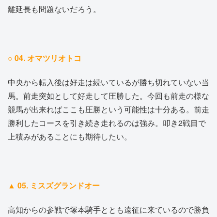
離延長も問題ないだろう。
○ 04. オマツリオトコ
中央から転入後は好走は続いているが勝ち切れていない当
馬。前走突如として好走して圧勝した。今回も前走の様な
競馬が出来ればここも圧勝という可能性は十分ある。前走
勝利したコースを引き続き走れるのは強み。叩き2戦目で
上積みがあることにも期待したい。
▲ 05. ミスズグランドオー
高知からの参戦で塚本騎手ととも遠征に来ているので勝負