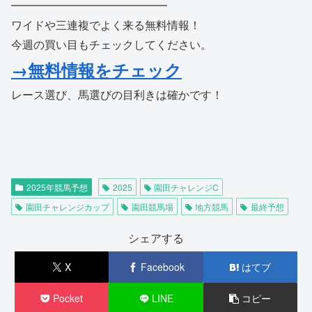
━━━━━━━━━━━━━━
ワイドや三連複でよく来る無料情報！
今週の買い目もチェックしてください。
→無料情報をチェック
レース選び、馬選びの目利きは確かです！
2025年競馬予想
2025
園田チャレンジC
園田チャレンジカップ
園田競馬場
地方競馬
最終予想
シェアする
X
Facebook
はてブ
Pocket
LINE
コピー