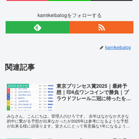
kamikeibalogをフォローする
kamikeibalog
関連記事
東京プリンセス賞2025｜最終予
2025年競馬予想
想｜印4点ワンコインで勝負｜プ
ラウドフレール二冠に待ったをか
ける！？本命は安定感抜群で条件
好転のアノ馬で勝負！
みなさん、こんにちは。管理人のひろです。 去年はなかなか大きな
的中に繋がる予想が出来なかったが2025年は参考になるような予想
が出来る様に頑張ります。皆さんにとって有意義な1年になるように
力になることが出来ればと思います。 今回は4月30日...