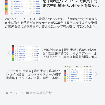
想｜印4点ワンコインで勝負｜門
別の中距離王ベルピットを負かす
のはあのベテラン！本命は衰えが
ないベテランのアノ馬で勝負！
みなさん、こんにちは。管理人のひろです。 去年はなかなか大きな
的中に繋がる予想が出来なかったが2025年は参考になるような予想
が出来る様に頑張ります。皆さんにとって有意義な1年になるように
力になることが出来ればと思います。 今回は5月8日門...
小倉記念2025｜最終予想｜印5点で決め
る！安定感抜群のシェイクユアハートよ
りも狙いたい！本命は初重賞制覇を狙う
アノ馬で勝負！
リリーカップ2025｜最終予想｜印4点ワ
ンコイン勝負｜ゴルトマイスターの初年
度産駒トリップスの逆襲に期待！本命は
血統面で早めに活躍出来そうなアノ馬で
勝負！
ホーム
2025年競馬予想