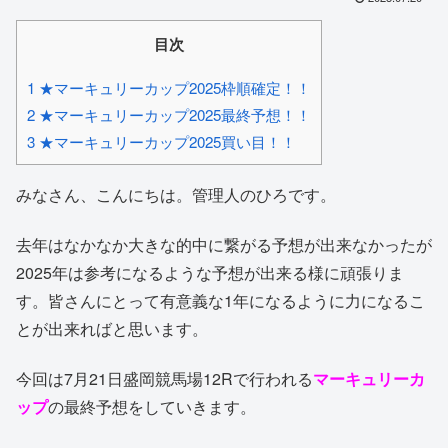
目次
1 ★マーキュリーカップ2025枠順確定！！
2 ★マーキュリーカップ2025最終予想！！
3 ★マーキュリーカップ2025買い目！！
みなさん、こんにちは。管理人のひろです。
去年はなかなか大きな的中に繋がる予想が出来なかったが
2025年は参考になるような予想が出来る様に頑張りま
す。皆さんにとって有意義な1年になるように力になるこ
とが出来ればと思います。
今回は7月21日盛岡競馬場12Rで行われる
マーキュリーカ
ップ
の最終予想をしていきます。