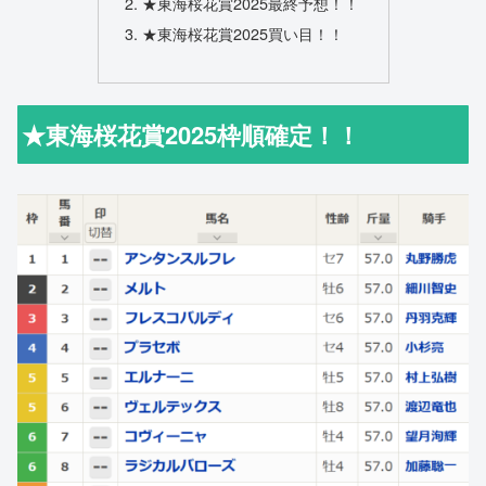
★東海桜花賞2025最終予想！！
★東海桜花賞2025買い目！！
★東海桜花賞2025枠順確定！！