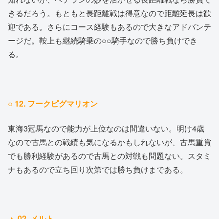
きるだろう。もともと長距離戦は得意なので距離延長は歓
迎である。さらにコース経験もあるので大きなアドバンテ
ージだ。鞍上も継続騎乗の○○騎手なので勝ち負けでき
る。
○ 12. フークピグマリオン
東海3冠馬なので能力が上位なのは間違いない。明け4歳
なので古馬との戦績も気になるかもしれないが、古馬重賞
でも勝利経験があるので古馬との対戦も問題ない。スタミ
ナもあるので立ち回り次第では勝ち負けまである。
▲ 02. メルト