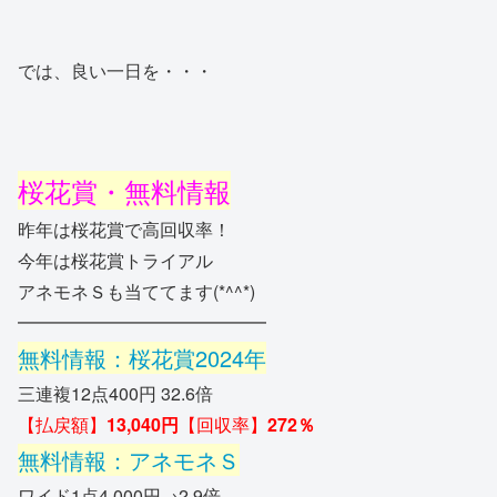
では、良い一日を・・・
桜花賞・無料情報
昨年は桜花賞で高回収率！
今年は桜花賞トライアル
アネモネＳも当ててます(*^^*)
━━━━━━━━━━━━━━
無料情報：桜花賞2024年
三連複12点400円 32.6倍
【払戻額】
13,040円
【回収率】
272％
無料情報：アネモネＳ
ワイド1点4,000円→2.9倍