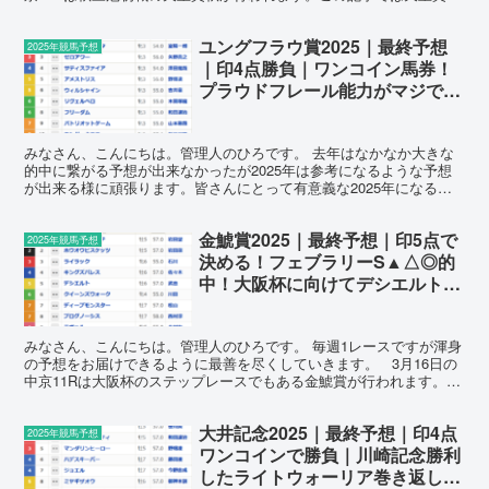
の最終予想をしていきます。 ★天皇賞秋20...
ユングフラウ賞2025｜最終予想
2025年競馬予想
｜印4点勝負｜ワンコイン馬券！
プラウドフレール能力がマジで問
われる1戦！？本命は2戦目のアノ
馬で勝負！！
みなさん、こんにちは。管理人のひろです。 去年はなかなか大きな
的中に繋がる予想が出来なかったが2025年は参考になるような予想
が出来る様に頑張ります。皆さんにとって有意義な2025年になるよ
うに力になることが出来ればと思います。 今回は2月...
金鯱賞2025｜最終予想｜印5点で
2025年競馬予想
決める！フェブラリーS▲△◎的
中！大阪杯に向けてデシエルトが
本気とは限らない！？本命は海外
に向けてのステップであるアノ馬
みなさん、こんにちは。管理人のひろです。 毎週1レースですが渾身
で勝負！
の予想をお届けできるように最善を尽くしていきます。 3月16日の
中京11Rは大阪杯のステップレースでもある金鯱賞が行われます。こ
の記事では金鯱賞の最終予想をしていきます。 ...
大井記念2025｜最終予想｜印4点
2025年競馬予想
ワンコインで勝負｜川崎記念勝利
したライトウォーリア巻き返しの