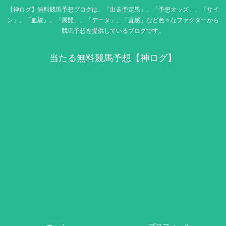
【神ログ】無料競馬予想ブログは、「出走予定馬」、「予想オッズ」、「サイ
ン」、「血統」、「展開」、「データ」、「直感」など色々なファクターから
競馬予想を提供しているブログです。
当たる無料競馬予想【神ログ】