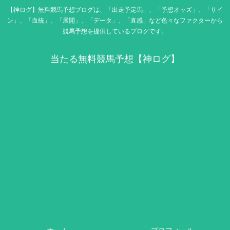
【神ログ】無料競馬予想ブログは、「出走予定馬」、「予想オッズ」、「サイ
ン」、「血統」、「展開」、「データ」、「直感」など色々なファクターから
競馬予想を提供しているブログです。
当たる無料競馬予想【神ログ】