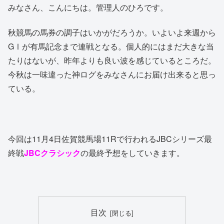
みなさん、こんにちは。管理人のひろです。
秋競馬の馬券の調子はいかがだろうか。いよいよ来週から
GⅠが有馬記念まで連戦となる。個人的にはまだ大きな当
たりはないが、昨年よりも良い波を感じているところだ。
今秋は一味違った神ログをみなさんにお届け出来ると思っ
ている。
今回は11月4日佐賀競馬場11Rで行われるJBCシリーズ最
終戦
JBCクラシック
の最終予想をしていきます。
目次