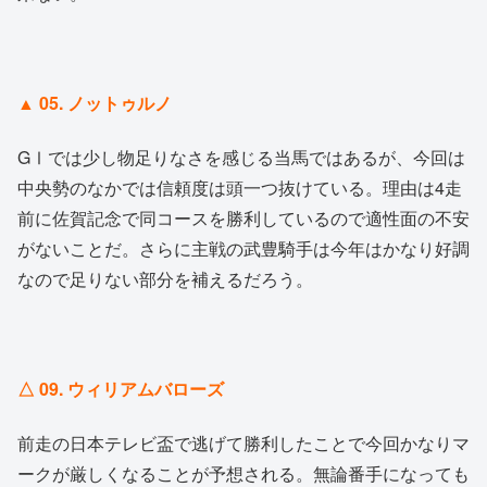
▲ 05. ノットゥルノ
GⅠでは少し物足りなさを感じる当馬ではあるが、今回は
中央勢のなかでは信頼度は頭一つ抜けている。理由は4走
前に佐賀記念で同コースを勝利しているので適性面の不安
がないことだ。さらに主戦の武豊騎手は今年はかなり好調
なので足りない部分を補えるだろう。
△ 09. ウィリアムバローズ
前走の日本テレビ盃で逃げて勝利したことで今回かなりマ
ークが厳しくなることが予想される。無論番手になっても