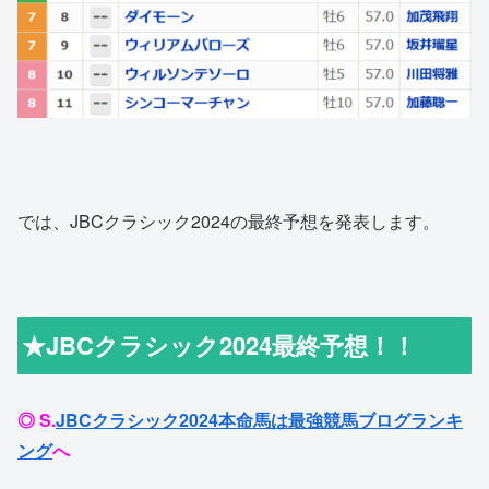
では、JBCクラシック2024の最終予想を発表します。
★JBCクラシック2024最終予想！！
◎ S.
JBCクラシック2024本命馬は最強競馬ブログランキ
ング
へ