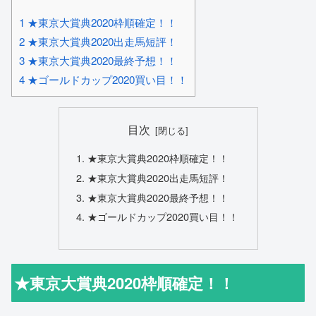
1 ★東京大賞典2020枠順確定！！
2 ★東京大賞典2020出走馬短評！
3 ★東京大賞典2020最終予想！！
4 ★ゴールドカップ2020買い目！！
目次
★東京大賞典2020枠順確定！！
★東京大賞典2020出走馬短評！
★東京大賞典2020最終予想！！
★ゴールドカップ2020買い目！！
★東京大賞典2020枠順確定！！