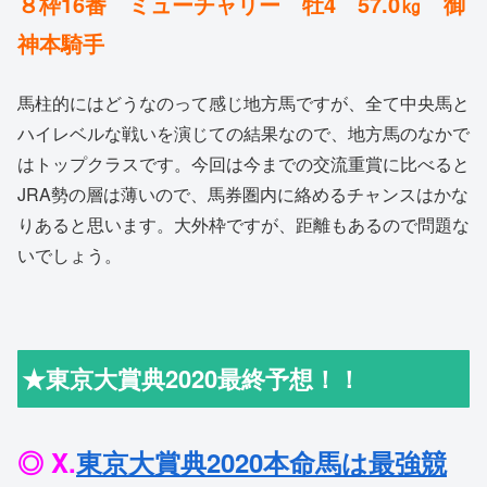
８枠16番 ミューチャリー 牡4 57.0㎏ 御
神本騎手
馬柱的にはどうなのって感じ地方馬ですが、全て中央馬と
ハイレベルな戦いを演じての結果なので、地方馬のなかで
はトップクラスです。今回は今までの交流重賞に比べると
JRA勢の層は薄いので、馬券圏内に絡めるチャンスはかな
りあると思います。大外枠ですが、距離もあるので問題な
いでしょう。
★東京大賞典2020最終予想！！
◎ X.
東京大賞典2020本命馬は最強競