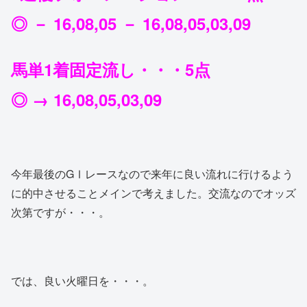
◎ － 16,08,05 － 16,08,05,03,09
馬単1着固定流し・・・5点
◎ → 16,08,05,03,09
今年最後のGⅠレースなので来年に良い流れに行けるよう
に的中させることメインで考えました。交流なのでオッズ
次第ですが・・・。
では、良い火曜日を・・・。