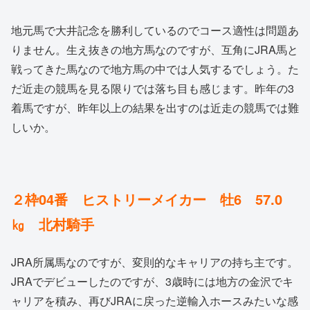
地元馬で大井記念を勝利しているのでコース適性は問題あ
りません。生え抜きの地方馬なのですが、互角にJRA馬と
戦ってきた馬なので地方馬の中では人気するでしょう。た
だ近走の競馬を見る限りでは落ち目も感じます。昨年の3
着馬ですが、昨年以上の結果を出すのは近走の競馬では難
しいか。
２枠04番 ヒストリーメイカー 牡6 57.0
㎏ 北村騎手
JRA所属馬なのですが、変則的なキャリアの持ち主です。
JRAでデビューしたのですが、3歳時には地方の金沢でキ
ャリアを積み、再びJRAに戻った逆輸入ホースみたいな感