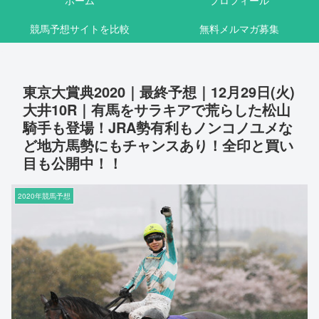
ホーム
プロフィール
競馬予想サイトを比較
無料メルマガ募集
東京大賞典2020｜最終予想｜12月29日(火)
大井10R｜有馬をサラキアで荒らした松山
騎手も登場！JRA勢有利もノンコノユメな
ど地方馬勢にもチャンスあり！全印と買い
目も公開中！！
2020年競馬予想