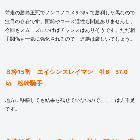
前走の勝島王冠でノンコノユメを抑えて勝利した馬なので
注目の存在です。距離やコース適性も問題ありませんし、
今回もスムーズにいけばチャンスはありそうです。ただ相
手関係も一気に強化されるので、連勝は厳しいでしょう。
８枠15番 エイシンスレイマン 牡6 57.0
㎏ 松崎騎手
地方に移籍しても結果を残せていないので、ここは力不足
です。