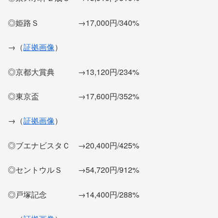
◎姫路Ｓ →17,000円/340%
→（
証拠画像
）
◎京都大賞典 →13,120円/234%
◎東京盃 →17,600円/352%
→（
証拠画像
）
◎ブエナビスタＣ →20,400円/425%
◎セントウルＳ →54,720円/912%
◎戸塚記念 →14,400円/288%