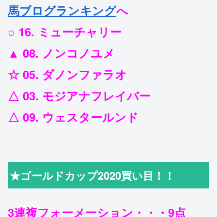
馬ブログランキング
へ
○ 16. ミューチャリー
▲ 08. ノンコノユメ
☆ 05. ダノンファラオ
△ 03. モジアナフレイバー
△ 09. ウェスタールンド
★ゴールドカップ2020買い目！！
3連複フォーメーション・・・9点