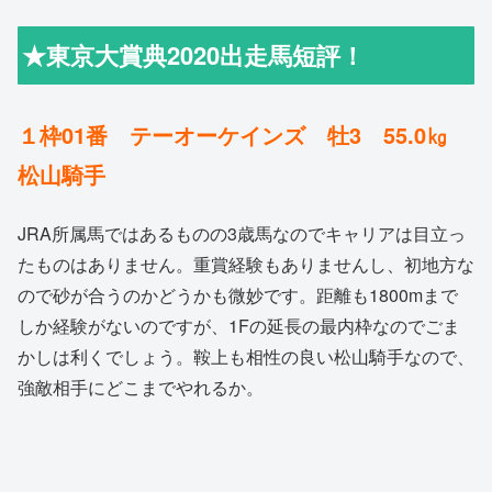
★東京大賞典2020出走馬短評！
１枠01番 テーオーケインズ 牡3 55.0㎏
松山騎手
JRA所属馬ではあるものの3歳馬なのでキャリアは目立っ
たものはありません。重賞経験もありませんし、初地方な
ので砂が合うのかどうかも微妙です。距離も1800mまで
しか経験がないのですが、1Fの延長の最内枠なのでごま
かしは利くでしょう。鞍上も相性の良い松山騎手なので、
強敵相手にどこまでやれるか。