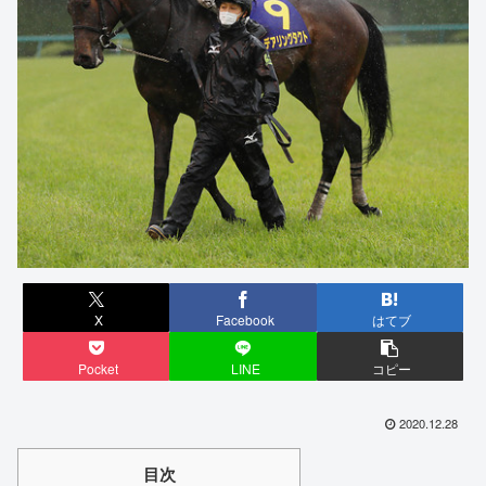
X
Facebook
はてブ
Pocket
LINE
コピー
2020.12.28
目次