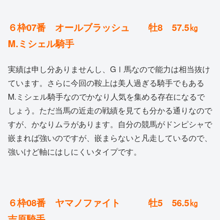
６枠07番 オールブラッシュ 牡8 57.5㎏
M.ミシェル騎手
実績は申し分ありませんし、GⅠ馬なので能力は相当抜け
ています。さらに今回の鞍上は美人過ぎる騎手でもある
M.ミシェル騎手なのでかなり人気を集める存在になるで
しょう。ただ当馬の近走の戦績を見ても分かる通りなので
すが、かなりムラがあります。自分の競馬がドンピシャで
嵌まれば強いのですが、嵌まらないと凡走しているので、
強いけど軸にはしにくいタイプです。
６枠08番 ヤマノファイト 牡5 56.5㎏
吉原騎手