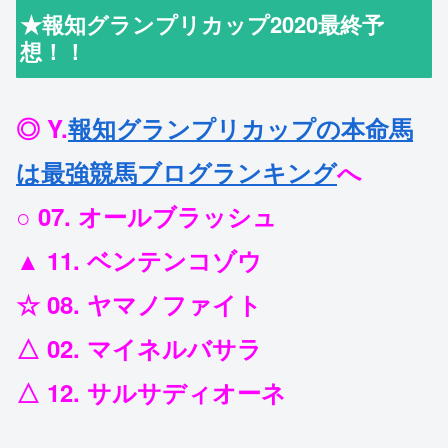
★報知グランプリカップ2020最終予
想！！
◎ Y.
報知グランプリカップの本命馬
は最強競馬ブログランキング
へ
○ 07. オールブラッシュ
▲ 11. ベンテンコゾウ
☆ 08. ヤマノファイト
△ 02. マイネルバサラ
△ 12. サルサディオーネ