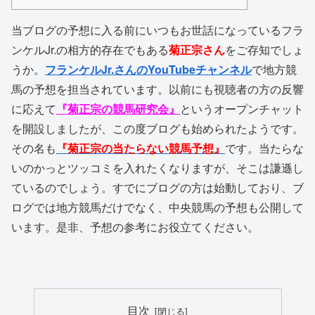
当ブログの予想に入る前にいつもお世話になっているフラ
ンケルJr.の相方的存在でもある
菊正宗さん
をご存知でしょ
うか。
フランケルJr.さんのYouTubeチャンネル
で地方競
馬の予想を担当されています。以前にも視聴者の方の反響
に応えて
『菊正宗の競馬研究会』
というオープンチャット
を開設しましたが、この度ブログも始められたようです。
その名も
『菊正宗の当たらない競馬予想』
です。当たらな
いのかっとツッコミを入れたくなりますが、そこは謙遜し
ているのでしょう。すでにブログの方は始動しており、ブ
ログでは地方競馬だけでなく、中央競馬の予想も公開して
います。是非、予想の参考にお役立てください。
目次