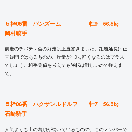
５枠05番 バンズーム 牡9 56.5㎏
岡村騎手
前走のチバテレ盃の好走は正直驚きました。距離延長は正
直疑問ではあるものの、斤量が1.0㎏軽くなるのはプラス
でしょう。相手関係を考えても逆転は難しいので抑えま
で。
５枠06番 ハクサンルドルフ 牡7 56.5㎏
石崎騎手
人気よりも上の着順が続いているものの、このメンバーで