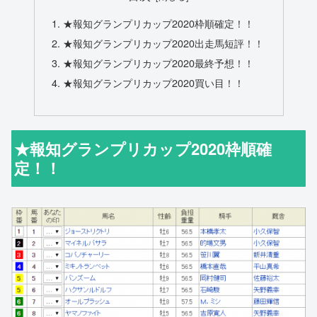
★報知グランプリカップ2020枠順確定！！
★報知グランプリカップ2020出走馬短評！！
★報知グランプリカップ2020最終予想！！
★報知グランプリカップ2020買い目！！
★報知グランプリカップ2020枠順確
定！！