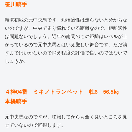
笹川騎手
転厩初戦の元中央馬です。船橋適性は走らないと分からな
いのですが、中央で走り慣れている距離なので、距離適性
は問題ないでしょう。近年の南関のこの距離はレベルが上
がっているので元中央馬とはいえ厳しい舞台です。ただ消
すまではいかないので抑え程度の評価で良いのではないで
しょうか。
４枠04番 ミキノトランペット 牡6 56.5㎏
本橋騎手
元中央馬なのですが、移籍してからも全く良いところを見
せていないので軽視します。