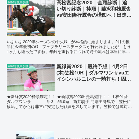
高松宮記念2020｜全頭診断｜追
2020年競馬予想
い切り診断｜枠順｜藤沢和雄厩舎
vs安田隆行厩舎の構図へ！出走馬
確定で藤沢和雄厩舎が優勢か！？
現時点での本命候補と穴馬候補を
公開中！！
いよいよ2020年シーズンの中央GⅠが本格的に始まります。2月の後
半に今年最初のGⅠフェブラリーステークスが行われましたが、もう
1ヶ月も経ったですね。年齢を重ねるにつれて時の流れは本当に早く
感じます。コロナウイルスの影響で無観客で行われるで...
新緑賞2020｜最終予想｜4月2日
2020年競馬予想
(木)笠松10R｜ダルマワンサvsエ
イシンハルニレの一騎打ち！固定
馬券で勝負する！！
★新緑賞2020枠順確定！！ ★新緑賞2020出走馬短評！！ １枠01番
ダルマワンサ 牡3 56.0㎏ 筒井騎手 門別出身馬で、笠松に
移籍してからは非常に安定した戦績を残しています。笠松では連対を
外していないので適性面は問題ありませ...