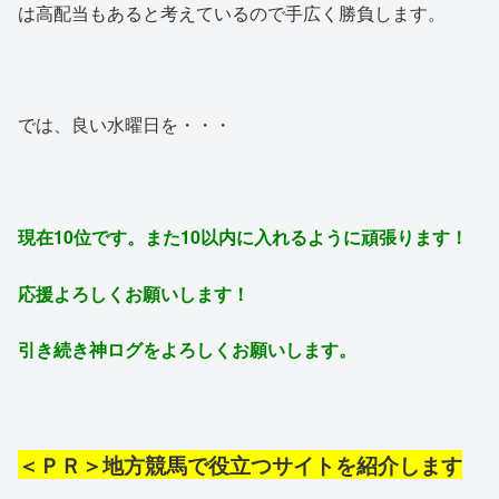
は高配当もあると考えているので手広く勝負します。
では、良い水曜日を・・・
現在10位です。また10以内に入れるように頑張ります！
応援よろしくお願いします！
引き続き神ログをよろしくお願いします。
＜ＰＲ＞地方競馬で役立つサイトを紹介します