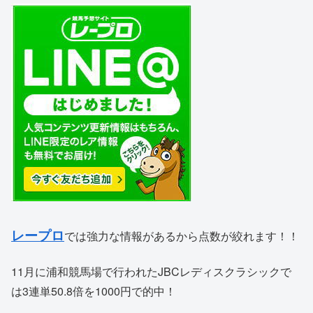
レープロ
では強力な情報があるから点数が絞れます！！
11月に浦和競馬場で行われたJBCレディスクラシックで
は3連単50.8倍を1000円で的中！