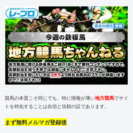
競馬の本質こそ同じでも、特に情報が薄い
地方競馬
でサイ
トを特化することは自信と信頼の証であります。
まず無料メルマガ登録後