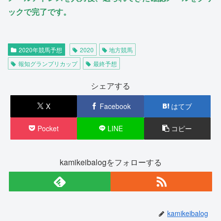
ックで完了です。
2020年競馬予想
2020
地方競馬
報知グランプリカップ
最終予想
シェアする
X
Facebook
はてブ
Pocket
LINE
コピー
kamikeibalogをフォローする
kamikeibalog