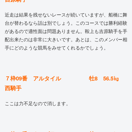
近走は結果を残せないレースが続いていますが、船橋に舞
台が替わるなら話は別でしょう。このコースでは勝利経験
があるので適性面は問題ありません。鞍上も吉原騎手を手
配出来たのは非常に大きいです。あとは、このメンバー相
手にどのような競馬をみせてくれるかでしょう。
７枠09番 アルタイル 牡8 56.5㎏
西騎手
ここは力不足なので消します。