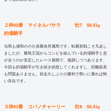
２枠02番 マイネルバサラ 牡7 56.5㎏
的場騎手
当馬も浦和の小久保厩舎所属馬です。転厩初戦こそ凡走し
ましたが、勝島王冠からコンビを組んでいる的場騎手と息
が合うのか安定したレース展開で、復調しつつあります。
今回も的場騎手が引き続き続投してくれますし、距離延長
も問題ありません。前走久しぶりの勝利で勢いに乗れば怖
い存在です。
３枠03番 コパノチャーリー 牡8 56.5㎏