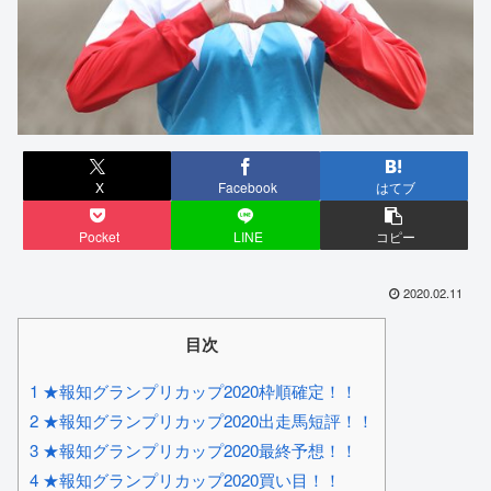
X
Facebook
はてブ
Pocket
LINE
コピー
2020.02.11
目次
1 ★報知グランプリカップ2020枠順確定！！
2 ★報知グランプリカップ2020出走馬短評！！
3 ★報知グランプリカップ2020最終予想！！
4 ★報知グランプリカップ2020買い目！！