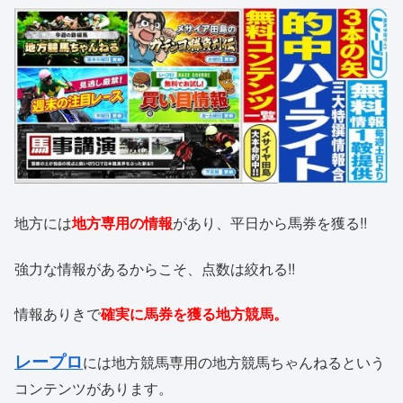
地方には
地方専用の情報
があり、平日から馬券を獲る!!
強力な情報があるからこそ、点数は絞れる!!
情報ありきで
確実に馬券を獲る地方競馬。
レープロ
には地方競馬専用の地方競馬ちゃんねるという
コンテンツがあります。