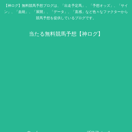
【神ログ】無料競馬予想ブログは、「出走予定馬」、「予想オッズ」、「サイ
ン」、「血統」、「展開」、「データ」、「直感」など色々なファクターから
競馬予想を提供しているブログです。
当たる無料競馬予想【神ログ】