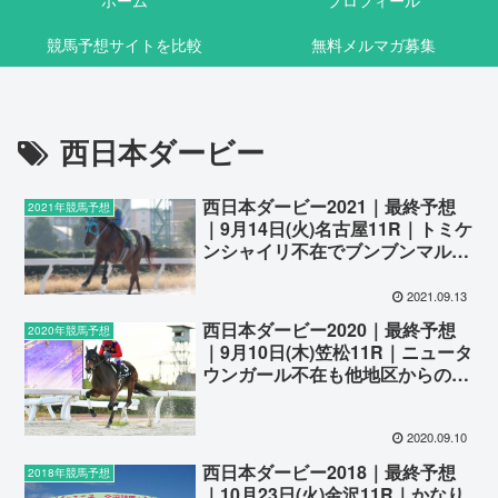
ホーム
プロフィール
競馬予想サイトを比較
無料メルマガ募集
西日本ダービー
西日本ダービー2021｜最終予想
2021年競馬予想
｜9月14日(火)名古屋11R｜トミケ
ンシャイリ不在でブンブンマルに
チャンスも兵庫から強敵2頭参
戦！本命は強烈な武器を持ってい
2021.09.13
るアノ馬から勝負！印と買い目も
西日本ダービー2020｜最終予想
2020年競馬予想
公開中！！
｜9月10日(木)笠松11R｜ニュータ
ウンガール不在も他地区からの参
戦馬に警戒！印と買い目も公開
中！！
2020.09.10
西日本ダービー2018｜最終予想
2018年競馬予想
｜10月23日(火)金沢11R｜かなり