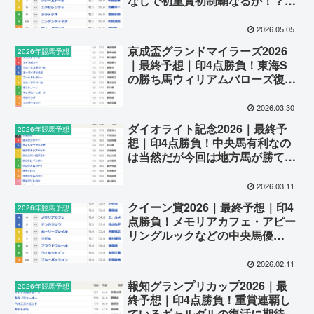
なしで初重賞初制覇なるか！？本
命は前哨戦を勝利したアノ馬で勝
負！
2026.05.05
京成盃グランドマイラーズ2026
2026年競馬予想
｜最終予想｜印4点勝負！東海S
の勝ち馬ウィリアムバローズ復活
なるか！？本命は叩き台でも勝負
気配を感じるアノ馬で勝負！
2026.03.30
ダイオライト記念2026｜最終予
2026年競馬予想
想｜印4点勝負！中央馬有利なの
は当然だが今回は地方馬が勝てる
可能性あり！本命は昨春から新天
地に移籍したアノ馬で勝負！
2026.03.11
クイーン賞2026｜最終予想｜印4
2026年競馬予想
点勝負！メモリアカフェ・アピー
リングルックなどの中央馬優
勢！？本命は地方所属のアノ馬で
勝負！
2026.02.11
報知グランプリカップ2026｜最
2026年競馬予想
終予想｜印4点勝負！重賞連覇し
ているギャルダルの復活に期待！