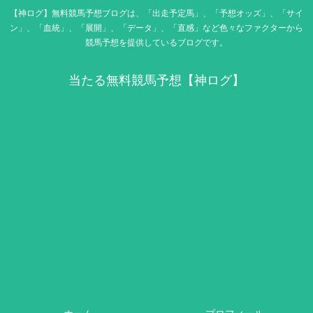
【神ログ】無料競馬予想ブログは、「出走予定馬」、「予想オッズ」、「サイ
ン」、「血統」、「展開」、「データ」、「直感」など色々なファクターから
競馬予想を提供しているブログです。
当たる無料競馬予想【神ログ】