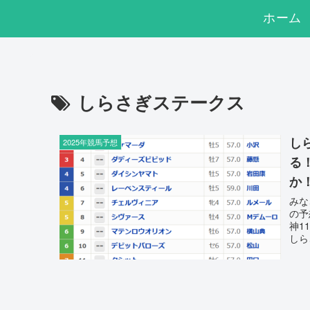
ホーム
しらさぎステークス
し
2025年競馬予想
る
か
負
みな
の予
神1
しら