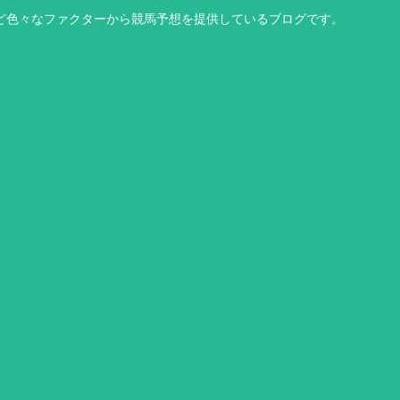
ど色々なファクターから競馬予想を提供しているブログです。