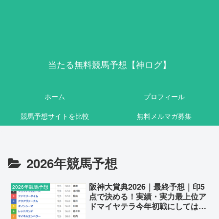
当たる無料競馬予想【神ログ】
ホーム
プロフィール
競馬予想サイトを比較
無料メルマガ募集
2026年競馬予想
阪神大賞典2026｜最終予想｜印5
2026年競馬予想
点で決める！実績・実力最上位ア
ドマイヤテラ今年初戦にしては厳
しい条件！本命はアドマイヤテラ