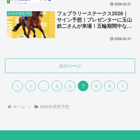
物級の可能性を秘めているアノ馬
2026.02.21
で勝負！
フェブラリーステークス2026｜
2026年競馬予想
サイン予想｜プレゼンターに玉山
鉄二さんが来場！五輪期間中なの
で「金」に注目！サイン注目馬は
アノ穴馬！
2026.02.21
次のページ
前
次
1
…
5
6
7
8
9
へ
へ
ホーム
2026年競馬予想