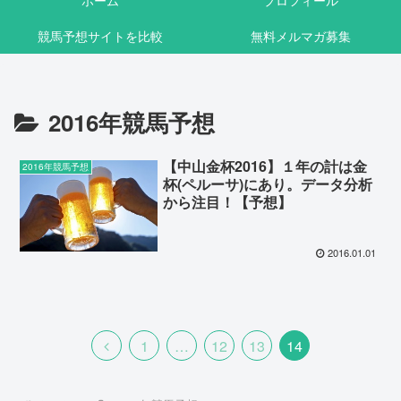
ホーム
プロフィール
競馬予想サイトを比較
無料メルマガ募集
2016年競馬予想
【中山金杯2016】１年の計は金
2016年競馬予想
杯(ペルーサ)にあり。データ分析
から注目！【予想】
2016.01.01
前
1
…
12
13
14
へ