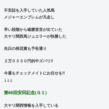
不安話を入手していた人気馬
メジャーエンブレムが凡走し
早い段階から確勝宣言が出ていた
大ヤリ関西馬ジュエラーが快勝した
先日の桜花賞も予告通り
２万０３３０円的中ズバリ!!
今週もチェックメイトにお任せを!!
↓↓↓
第66回安田記念(Ｇ１)
大ヤリ関西情報を入手している