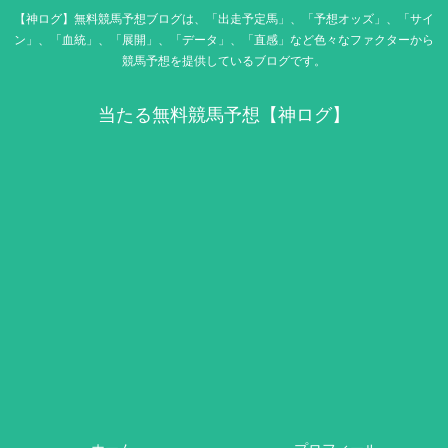
【神ログ】無料競馬予想ブログは、「出走予定馬」、「予想オッズ」、「サイ
ン」、「血統」、「展開」、「データ」、「直感」など色々なファクターから
競馬予想を提供しているブログです。
当たる無料競馬予想【神ログ】