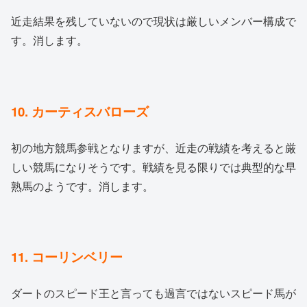
近走結果を残していないので現状は厳しいメンバー構成で
す。消します。
10. カーティスバローズ
初の地方競馬参戦となりますが、近走の戦績を考えると厳
しい競馬になりそうです。戦績を見る限りでは典型的な早
熟馬のようです。消します。
11. コーリンベリー
ダートのスピード王と言っても過言ではないスピード馬が