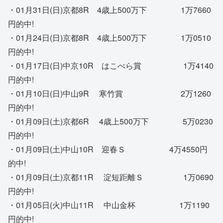
・01月31日(日)京都8R 4歳上500万下 1万7660
円的中!
・01月24日(日)京都8R 4歳上500万下 1万0510
円的中!
・01月17日(日)中京10R はこべら賞 1万4140
円的中!
・01月10日(日)中山9R 寒竹賞 2万1260
円的中!
・01月09日(土)京都6R 4歳上500万下 5万0230
円的中!
・01月09日(土)中山10R 迎春Ｓ 4万4550円
的中!
・01月09日(土)京都11R 淀短距離Ｓ 1万0690
円的中!
・01月05日(火)中山11R 中山金杯 1万1190
円的中!