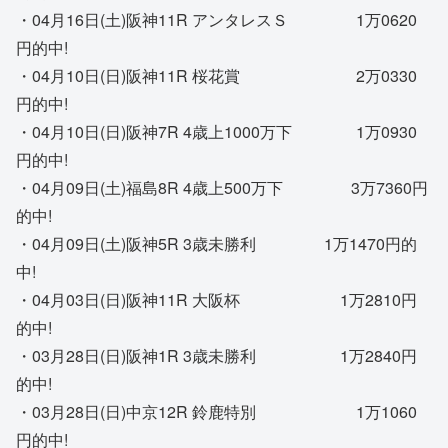
・04月16日(土)阪神11R アンタレスＳ 1万0620
円的中!
・04月10日(日)阪神11R 桜花賞 2万0330
円的中!
・04月10日(日)阪神7R 4歳上1000万下 1万0930
円的中!
・04月09日(土)福島8R 4歳上500万下 3万7360円
的中!
・04月09日(土)阪神5R 3歳未勝利 1万1470円的
中!
・04月03日(日)阪神11R 大阪杯 1万2810円
的中!
・03月28日(日)阪神1R 3歳未勝利 1万2840円
的中!
・03月28日(日)中京12R 鈴鹿特別 1万1060
円的中!