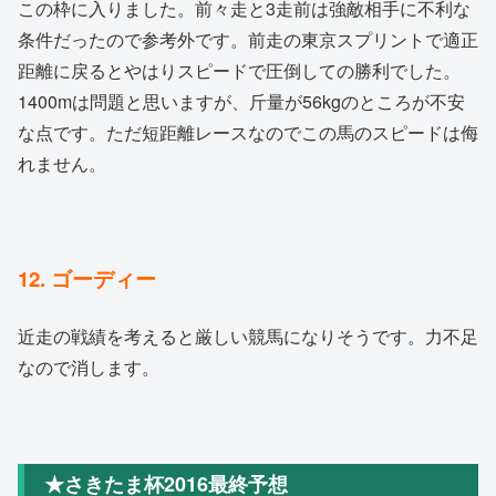
この枠に入りました。前々走と3走前は強敵相手に不利な
条件だったので参考外です。前走の東京スプリントで適正
距離に戻るとやはりスピードで圧倒しての勝利でした。
1400mは問題と思いますが、斤量が56kgのところが不安
な点です。ただ短距離レースなのでこの馬のスピードは侮
れません。
12. ゴーディー
近走の戦績を考えると厳しい競馬になりそうです。力不足
なので消します。
★さきたま杯2016最終予想