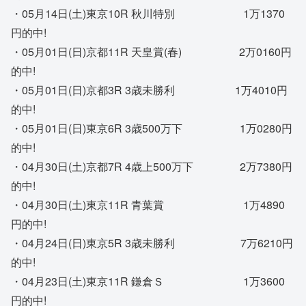
・05月14日(土)東京10R 秋川特別 1万1370
円的中!
・05月01日(日)京都11R 天皇賞(春) 2万0160円
的中!
・05月01日(日)京都3R 3歳未勝利 1万4010円
的中!
・05月01日(日)東京6R 3歳500万下 1万0280円
的中!
・04月30日(土)京都7R 4歳上500万下 2万7380円
的中!
・04月30日(土)東京11R 青葉賞 1万4890
円的中!
・04月24日(日)東京5R 3歳未勝利 7万6210円
的中!
・04月23日(土)東京11R 鎌倉Ｓ 1万3600
円的中!