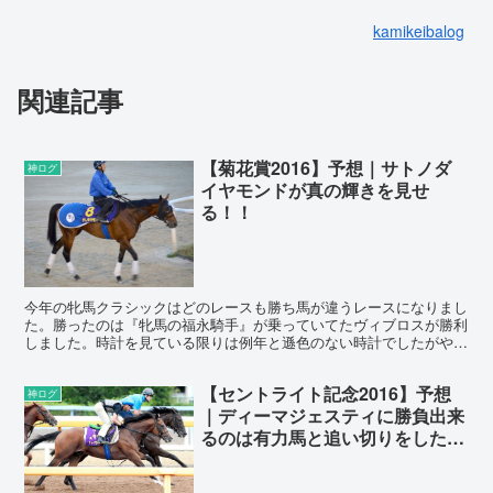
kamikeibalog
関連記事
【菊花賞2016】予想｜サトノダ
神ログ
イヤモンドが真の輝きを見せ
る！！
今年の牝馬クラシックはどのレースも勝ち馬が違うレースになりまし
た。勝ったのは『牝馬の福永騎手』が乗っていてたヴィブロスが勝利
しました。時計を見ている限りは例年と遜色のない時計でしたがやや
スローな展開で前が有利な展開でした。何しろ伸びない馬場...
【セントライト記念2016】予想
神ログ
｜ディーマジェスティに勝負出来
るのは有力馬と追い切りをしたあ
の馬か！？