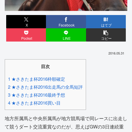
X
Facebook
はてブ
Pocket
LINE
コピー
2016.05.31
目次
1 ★さきたま杯2016枠順確定
2 ★さきたま杯2016出走馬の全馬短評
3 ★さきたま杯2016最終予想
4 ★さきたま杯2016買い目
地方所属馬と中央所属馬が地方競馬場で同レースに出走し
て競うダート交流重賞なのだが、思えばGWの3日連続重