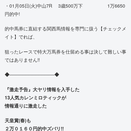
・01月05日(火)中山7R 3歳500万下 1万6650
円的中!
的中馬券に直結する関西馬情報を専門に扱う【チェックメ
イト】でれば、
狙ったレースで特大万馬券を仕留める事は決して難しい事
ではありません!!
◆──────────────◆
『激走予告』大ヤリ情報を入手した
13人気カレンミロティックが
情報通りに激走した
天皇賞(春)も
２万０１６０円的中ズバリ!!