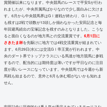
賞開催以来になります。中央競馬のレースで平安Sが行わ
れましたが、中央所属馬ばかりなので少し面白みに欠けま
す。6月から中央競馬界はGⅠ連戦が終わり、GⅠレース
も残すは2戦で頭数が13頭しか揃わなかった安田記念と毎
年回避馬続出の宝塚記念を残すのみとなりました。こうな
ると面白くなるのが地方馬との交流重賞です。
6月1日に
さきたま杯
を先駆けに地方では4戦交流重賞が組まれてい
ます。6月29日(水)には交流GⅠ帝王賞が行われます。中
央のダート界でトップクラスにいる馬達が地方競馬に参戦
するので、配当的には期待度は薄いですが平日なのに注目
度が高いレースになっています。中央競馬では今週から新
馬戦も始まるので、意外と6月も休む暇がないかも知れま
せん。
安田記念に圧倒的な1番人気が予定されているモーリスな