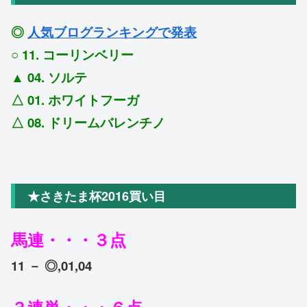
◎
人気ブログランキングで発表
○ 11. コーリンベリー
▲ 04. ソルテ
△ 01. ホワイトフーガ
△ 08. ドリームバレンチノ
★さきたま杯2016買い目
馬連・・・３点
11 － ◎,01,04