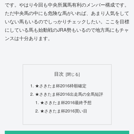
です。やはり今回も中央所属馬有利のメンバー構成です。
ただ中央馬の中にも危険な馬がいれば、あまり人気をして
いない馬もいるのでしっかりチェックしたい。ここを目標
にしている馬も始動戦のJRA勢もいるので地方馬にもチャ
ンスは十分あります。
目次
★さきたま杯2016枠順確定
★さきたま杯2016出走馬の全馬短評
★さきたま杯2016最終予想
★さきたま杯2016買い目