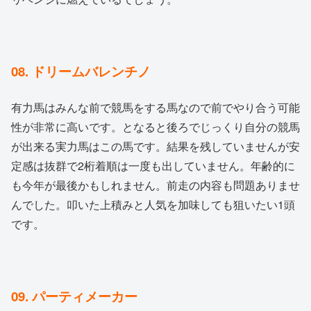
08. ドリームバレンチノ
有力馬はみんな前で競馬をする馬なので前でやり合う可能
性が非常に高いです。となると後ろでじっくり自分の競馬
が出来る実力馬はこの馬です。結果を残していませんが安
定感は抜群で2桁着順は一度も出していません。年齢的に
も今年が最後かもしれません。前走の内容も問題ありませ
んでした。叩いた上積みと人気を加味しても狙いたい1頭
です。
09. パーティメーカー