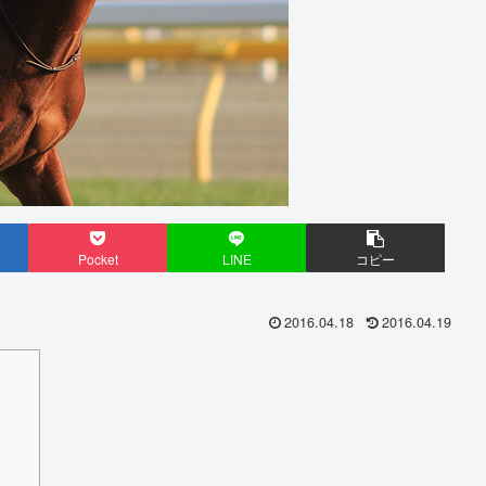
Pocket
LINE
コピー
2016.04.18
2016.04.19