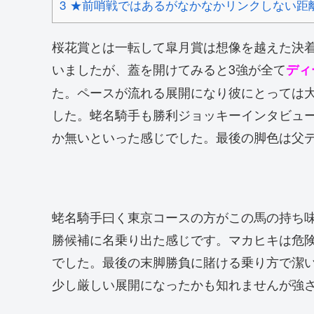
3 ★前哨戦ではあるがなかなかリンクしない距
桜花賞とは一転して皐月賞は想像を越えた決
いましたが、蓋を開けてみると3強が全て
ディ
た。ペースが流れる展開になり彼にとっては
した。蛯名騎手も勝利ジョッキーインタビュ
か無いといった感じでした。最後の脚色は父
蛯名騎手曰く東京コースの方がこの馬の持ち
勝候補に名乗り出た感じです。マカヒキは危
でした。最後の末脚勝負に賭ける乗り方で潔
少し厳しい展開になったかも知れませんが強