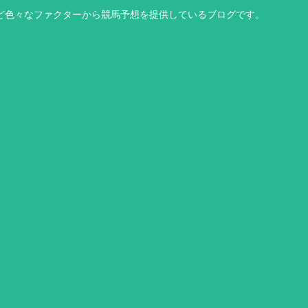
ど色々なファクターから競馬予想を提供しているブログです。