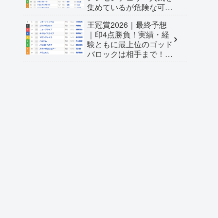
集めているが危険な可能
性あり！？本命は勝負気
王冠賞2026｜最終予想
配があるアノ馬で勝負！
｜印4点勝負！実績・経
験ともに最上位のゴッド
バロックは相手まで！本
命は安定感抜群のアノ馬
で勝負！