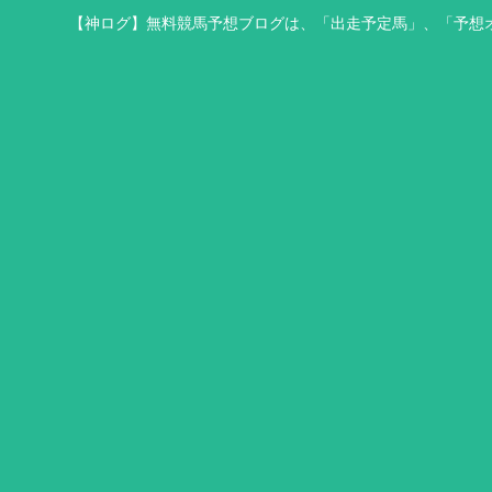
【神ログ】無料競馬予想ブログは、「出走予定馬」、「予想