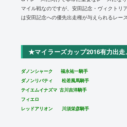
マイル戦なのですが、安田記念・ヴィクトリ
は安田記念への優先出走権が与えられるレー
★マイラーズカップ2016有力出
ダノンシャーク 福永祐一騎手
ダノンリバティ 松若風馬騎手
テイエムイナズマ 古川吉洋騎手
フィエロ
レッドアリオン 川須栄彦騎手