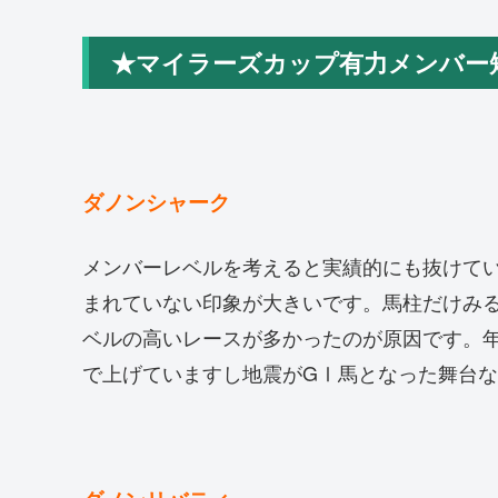
★マイラーズカップ有力メンバー
ダノンシャーク
メンバーレベルを考えると実績的にも抜けて
まれていない印象が大きいです。馬柱だけみ
ベルの高いレースが多かったのが原因です。年
で上げていますし地震がGⅠ馬となった舞台