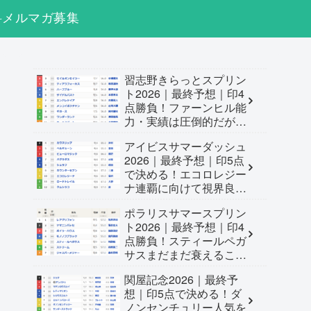
料メルマガ募集
習志野きらっとスプリン
ト2026｜最終予想｜印4
点勝負！ファーンヒル能
力・実績は圧倒的だが今
年は不安がある！本命は
アイビスサマーダッシュ
勝負気配がするアノ馬で
2026｜最終予想｜印5点
勝負！
で決める！エコロレジー
ナ連覇に向けて視界良好
も…？本命は勝負気配が
ポラリスサマースプリン
あるアノ馬で勝負！
ト2026｜最終予想｜印4
点勝負！スティールペガ
サスまだまだ衰えること
現役すぎる！？本命は実
関屋記念2026｜最終予
績と経験のアノ馬で勝
想｜印5点で決める！ダ
負！
ノンセンチュリー人気を