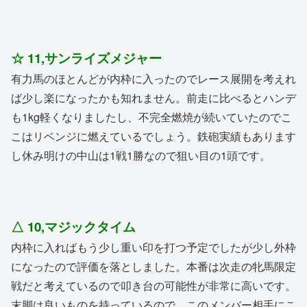
☆ 11,サンライズメジャー
有力馬のほとんどが内枠に入ったのでレース展開を考えれ
ば少し楽になったかも知れません。前走に比べるとハンデ
も1kg軽くなりましたし、不完全燃焼が続いていたのでこ
こはリベンジに燃えているでしょう。鉄砲実績もあります
し休み明けの中山は1戦1勝なので狙い目の1頭です。
△ 10,マジックタイム
内枠に入ればもう少し重い印を打つ予定でしたが少し外枠
になったので評価を落としました。本番は次走の牝馬限定
戦だと考えているので叩き台の可能性が非常に高いです。
末脚は良いものを持っているので、このメンバー相手にこ