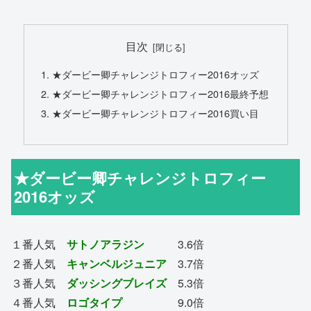
目次
★ダービー卿チャレンジトロフィー2016オッズ
★ダービー卿チャレンジトロフィー2016最終予想
★ダービー卿チャレンジトロフィー2016買い目
★ダービー卿チャレンジトロフィー
2016オッズ
１番人気
サトノアラジン
3.6倍
２番人気
キャンベルジュニア
3.7倍
３番人気
ダッシングブレイズ
5.3倍
４番人気
ロゴタイプ
9.0倍