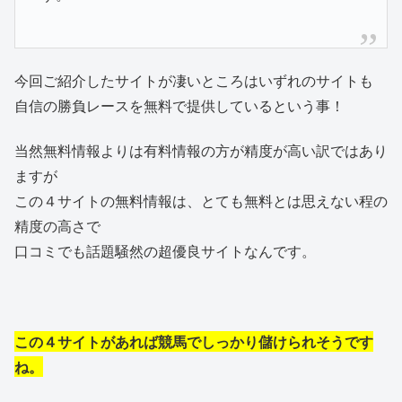
今回ご紹介したサイトが凄いところはいずれのサイトも
自信の勝負レースを無料で提供しているという事！
当然無料情報よりは有料情報の方が精度が高い訳ではあり
ますが
この４サイトの無料情報は、とても無料とは思えない程の
精度の高さで
口コミでも話題騒然の超優良サイトなんです。
この４サイトがあれば競馬でしっかり儲けられそうです
ね。