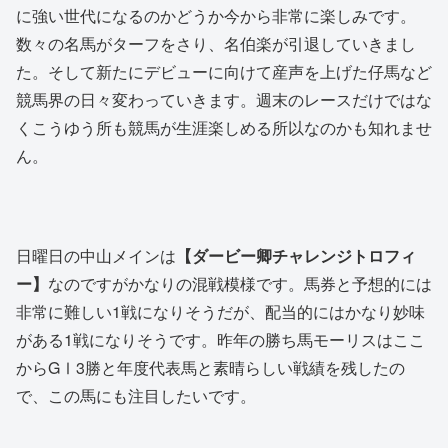
に強い世代になるのかどうか今から非常に楽しみです。
数々の名馬がターフをさり、名伯楽が引退していきまし
た。そして新たにデビューに向けて産声を上げた仔馬など
競馬界の日々変わっていきます。週末のレースだけではな
くこうゆう所も競馬が生涯楽しめる所以なのかも知れませ
ん。
日曜日の中山メインは
【ダービー卿チャレンジトロフィ
ー】
なのですがかなりの混戦模様です。馬券と予想的には
非常に難しい1戦になりそうだが、配当的にはかなり妙味
がある1戦になりそうです。昨年の勝ち馬モーリスはここ
からGⅠ3勝と年度代表馬と素晴らしい戦績を残したの
で、この馬にも注目したいです。