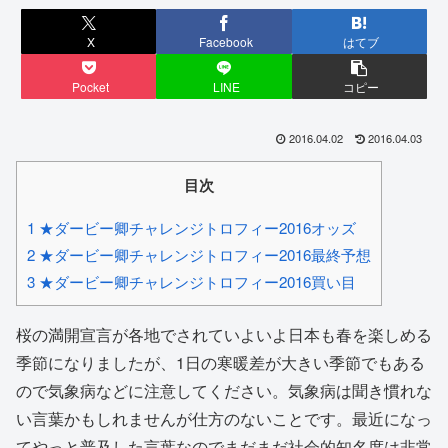
X
Facebook
はてブ
Pocket
LINE
コピー
2016.04.02
2016.04.03
目次
1 ★ダービー卿チャレンジトロフィー2016オッズ
2 ★ダービー卿チャレンジトロフィー2016最終予想
3 ★ダービー卿チャレンジトロフィー2016買い目
桜の満開宣言が各地でされていよいよ日本も春を楽しめる
季節になりましたが、1日の寒暖差が大きい季節でもある
ので気象病などに注意してください。気象病は聞き慣れな
い言葉かもしれませんが仕方のないことです。最近になっ
てやっと普及した言葉なのでまだまだ社会的知名度は非常