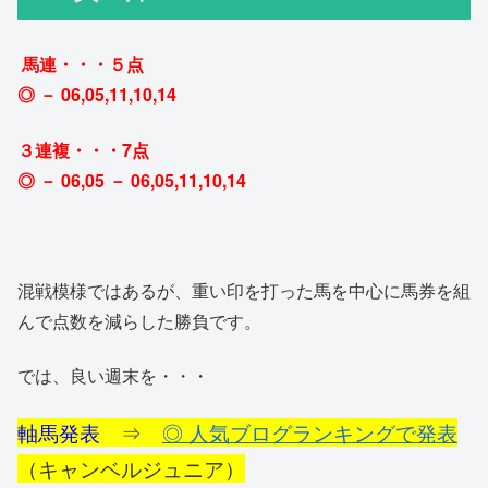
馬連・・・５点
◎ － 06,05,11,10,14
３連複・・・7点
◎ － 06,05 － 06,05,11,10,14
混戦模様ではあるが、重い印を打った馬を中心に馬券を組
んで点数を減らした勝負です。
では、良い週末を・・・
軸馬発表
⇒
◎ 人気ブログランキングで発表
（キャンベルジュニア）