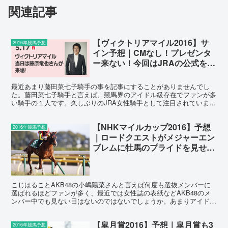
関連記事
【ヴィクトリアマイル2016】サ
2016年競馬予想
イン予想｜CMなし！プレゼンタ
ー来ない！今回はJRAの公式を活
用！
最近あまり藤田菜七子騎手の事を記事にすることがありませんでし
た。藤田菜七子騎手と言えば、競馬界のアイドル級存在でファンが多
い騎手の１人です。久しぶりのJRA女性騎手として注目されていまし
たが，可愛らしいルックスから一気に人気が集まりました。...
【NHKマイルカップ2016】予想
2016年競馬予想
｜ロードクエストがメジャーエン
ブレムに牡馬のプライドを見せ
る！
こじはることAKB48の小嶋陽菜さんと言えば何度も選抜メンバーに
選ばれるほどファンが多く、最近では女性誌の表紙などAKB48のメ
ンバー中でも見ない日はないのではないでしょうか。あまりアイドル
に詳しくないのですがなぜ知っているかというと、みん...
【皐月賞2016】予想｜皐月賞も3
2016年競馬予想