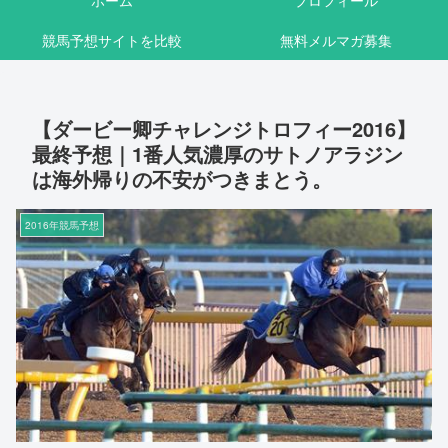
ホーム
プロフィール
競馬予想サイトを比較
無料メルマガ募集
【ダービー卿チャレンジトロフィー2016】
最終予想｜1番人気濃厚のサトノアラジン
は海外帰りの不安がつきまとう。
2016年競馬予想