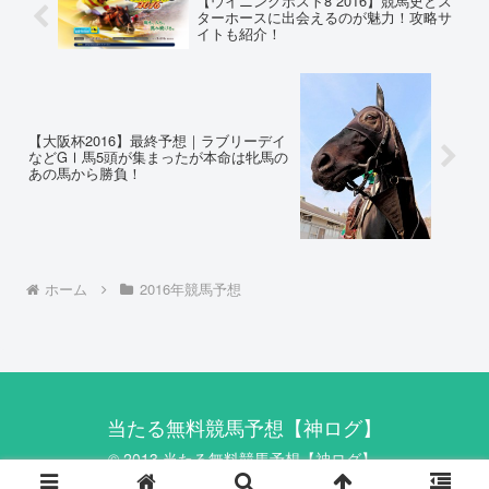
【ウイニングポスト8 2016】競馬史とス
ターホースに出会えるのが魅力！攻略サ
イトも紹介！
【大阪杯2016】最終予想｜ラブリーデイ
などGⅠ馬5頭が集まったが本命は牝馬の
あの馬から勝負！
ホーム
2016年競馬予想
当たる無料競馬予想【神ログ】
© 2013 当たる無料競馬予想【神ログ】.