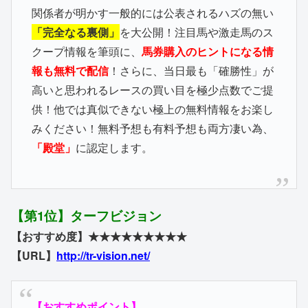
関係者が明かす一般的には公表されるハズの無い
「完全なる裏側」
を大公開！注目馬や激走馬のス
クープ情報を筆頭に、
馬券購入のヒントになる情
報も無料で配信
！さらに、当日最も「確勝性」が
高いと思われるレースの買い目を極少点数でご提
供！他では真似できない極上の無料情報をお楽し
みください！無料予想も有料予想も両方凄い為、
「殿堂」
に認定します。
【第1位】ターフビジョン
【おすすめ度】★★★★★★★★★
【URL】
http://tr-vision.net/
【おすすめポイント】