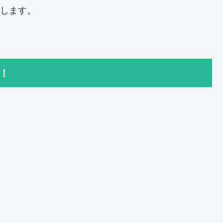
表します。
！