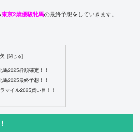
る
の最終予想をしていきます。
東京2歳優駿牝馬
次
牝馬2025枠順確定！！
牝馬2025最終予想！！
ラマイル2025買い目！！
！