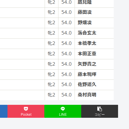
Pocket
LINE
コピー