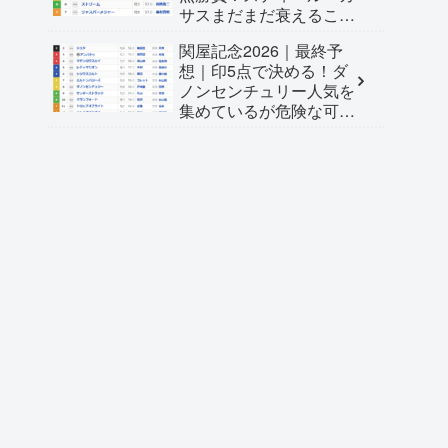
サスまだまだ衰えること
現役すぎる！？本命は実
関屋記念2026｜最終予
績と経験のアノ馬で勝
想｜印5点で決める！ダ
負！
ノンセンチュリー人気を
集めているが危険な可能
性あり！？本命は勝負気
配があるアノ馬で勝負！