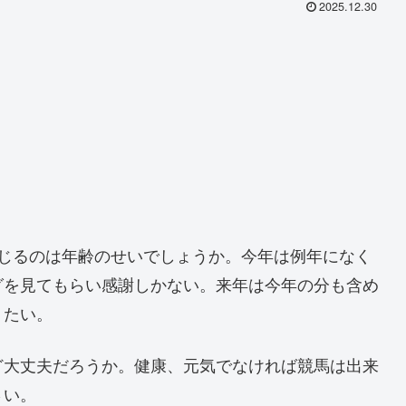
2025.12.30
感じるのは年齢のせいでしょうか。今年は例年になく
グを見てもらい感謝しかない。来年は今年の分も含め
りたい。
ど大丈夫だろうか。健康、元気でなければ競馬は出来
さい。