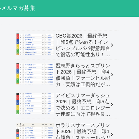
料メルマガ募集
CBC賞2026｜最終予想
｜印5点で決める！イン
ビンシブルパパ得意舞台
で復活の可能性あり！本
命は安定感とスピード感
習志野きらっとスプリン
があるアノ馬で勝負！
ト2026｜最終予想｜印4
点勝負！ファーンヒル能
力・実績は圧倒的だが今
年は不安がある！本命は
アイビスサマーダッシュ
勝負気配がするアノ馬で
2026｜最終予想｜印5点
勝負！
で決める！エコロレジー
ナ連覇に向けて視界良好
も…？本命は勝負気配が
ポラリスサマースプリン
あるアノ馬で勝負！
ト2026｜最終予想｜印4
点勝負！スティールペガ