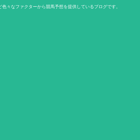
ど色々なファクターから競馬予想を提供しているブログです。