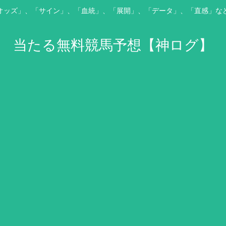
オッズ」、「サイン」、「血統」、「展開」、「データ」、「直感」な
当たる無料競馬予想【神ログ】