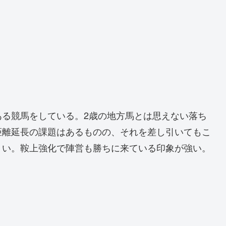
ある競馬をしている。2歳の地方馬とは思えない落ち
距離延長の課題はあるものの、それを差し引いてもこ
くい。鞍上強化で陣営も勝ちに来ている印象が強い。