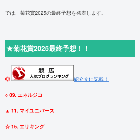
では、菊花賞2025の最終予想を発表します。
★菊花賞2025最終予想！！
◎
紹介文に記載！
○ 09. エネルジコ
▲ 11. マイユニバース
☆ 15. エリキング