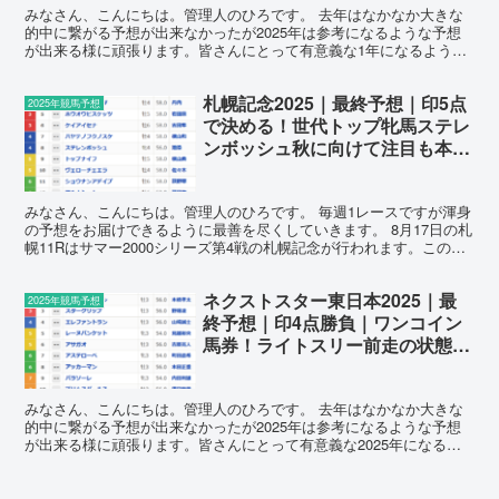
みなさん、こんにちは。管理人のひろです。 去年はなかなか大きな
的中に繋がる予想が出来なかったが2025年は参考になるような予想
が出来る様に頑張ります。皆さんにとって有意義な1年になるように
力になることが出来ればと思います。 今回は4月30日...
札幌記念2025｜最終予想｜印5点
2025年競馬予想
で決める！世代トップ牝馬ステレ
ンボッシュ秋に向けて注目も本気
なのか？本命は重賞でも安定感が
あるアノ馬で勝負！
みなさん、こんにちは。管理人のひろです。 毎週1レースですが渾身
の予想をお届けできるように最善を尽くしていきます。 8月17日の札
幌11Rはサマー2000シリーズ第4戦の札幌記念が行われます。この記
事では札幌記念の最終予想をしていきます。 ...
ネクストスター東日本2025｜最
2025年競馬予想
終予想｜印4点勝負｜ワンコイン
馬券！ライトスリー前走の状態面
が気になるので相手まで！？本命
は好条件が揃ったアノ馬で勝
みなさん、こんにちは。管理人のひろです。 去年はなかなか大きな
負！！
的中に繋がる予想が出来なかったが2025年は参考になるような予想
が出来る様に頑張ります。皆さんにとって有意義な2025年になるよ
うに力になることが出来ればと思います。 今回は3月...