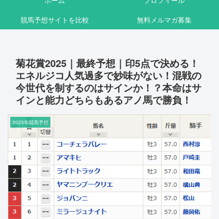
ホーム
プロフィール
競馬予想サイトを比較
無料メルマガ募集
菊花賞2025｜最終予想｜印5点で決める！
エネルジコ人気過多で妙味がない！混戦の
今世代を制するのはサインか！？本命はサ
インと能力どちらもあるアノ馬で勝負！
2025年競馬予想