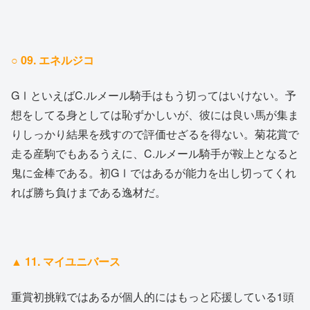
○ 09. エネルジコ
GⅠといえばC.ルメール騎手はもう切ってはいけない。予
想をしてる身としては恥ずかしいが、彼には良い馬が集ま
りしっかり結果を残すので評価せざるを得ない。菊花賞で
走る産駒でもあるうえに、C.ルメール騎手が鞍上となると
鬼に金棒である。初GⅠではあるが能力を出し切ってくれ
れば勝ち負けまである逸材だ。
▲ 11. マイユニバース
重賞初挑戦ではあるが個人的にはもっと応援している1頭