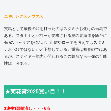
△ 08. レクスノヴァス
穴馬として最後の印を打ったのはスタミナお化けの当馬で
ある。スタミナとパワーが要求される夏の北海道を舞台に
4戦のキャリアを積んだ。距離やローテを考えてもスタミ
ナお化けではないかと予想している。重賞は初参戦ではあ
るが、ステイヤー能力が問われるこの舞台なら一発の可能
性は十分ある。
★菊花賞2025買い目！！
3連複1頭軸流し・・・6点