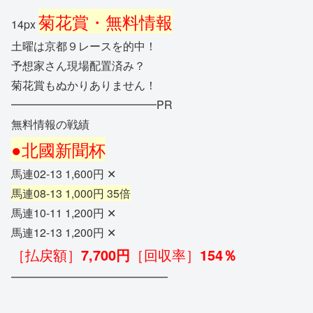
菊花賞・無料情報
14px
土曜は京都９レースを的中！
予想家さん現場配置済み？
菊花賞もぬかりありません！
━━━━━━━━━━━━━PR
無料情報の戦績
●北國新聞杯
馬連02-13 1,600円 ✕
馬連08-13 1,000円 35倍
馬連10-11 1,200円 ✕
馬連12-13 1,200円 ✕
［払戻額］
7,700円
［回収率］
154％
━━━━━━━━━━━━━━