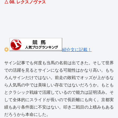
△ 08. レクスノヴァス
◎
紹介文に記載！
サイン記事でも何度も当馬の名前は出てきた。そして世界
での活躍を見るとサインになる可能性はかなり高い。もち
ろんサインだけではない。前走の敗戦でオッズが上がるな
ら人気馬の中では美味しい存在ではないだろうか。もとも
とクラシック戦線で活躍しているので能力は証明済み。そ
して全体的にスライドが長いので長距離にも向く。京都実
績もあり条件面に不安はない。叩き二戦目の上積みもある
だろうから本命にした。