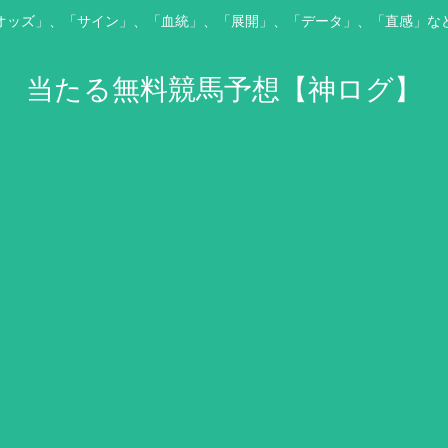
オッズ」、「サイン」、「血統」、「展開」、「データ」、「直感」な
当たる無料競馬予想【神ログ】