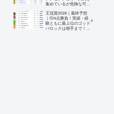
集めているが危険な可能
性あり！？本命は勝負気
王冠賞2026｜最終予想
配があるアノ馬で勝負！
｜印4点勝負！実績・経
験ともに最上位のゴッド
バロックは相手まで！本
命は安定感抜群のアノ馬
で勝負！