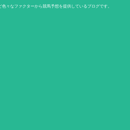
ど色々なファクターから競馬予想を提供しているブログです。