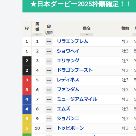
★日本ダービー2025枠順確定！！