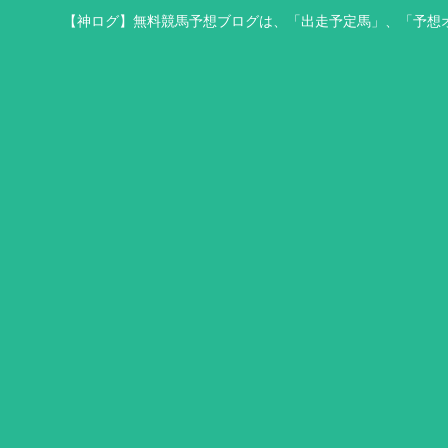
【神ログ】無料競馬予想ブログは、「出走予定馬」、「予想