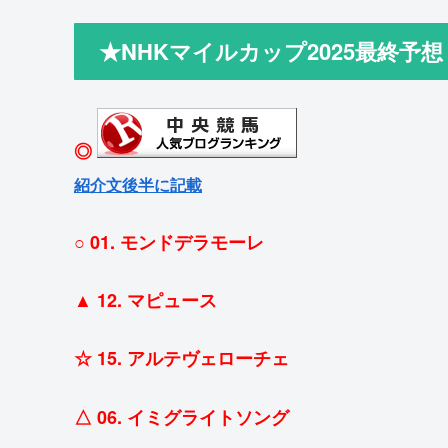
★NHKマイルカップ2025最終予
◎
紹介文後半に記載
○ 01. モンドデラモーレ
▲ 12. マピュース
☆ 15. アルテヴェローチェ
△ 06. イミグライトソング