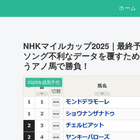
ホーム
NHKマイルカップ2025｜最
ソング不利なデータを覆すため
うアノ馬で勝負！
2025年競馬予想