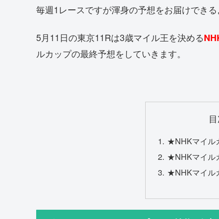
毎週1レースですが渾身の予想をお届けできる
5月11日の東京11Rは3歳マイル王を決める
N
ルカップの最終予想をしていきます。
目
★NHKマイル
★NHKマイル
★NHKマイル