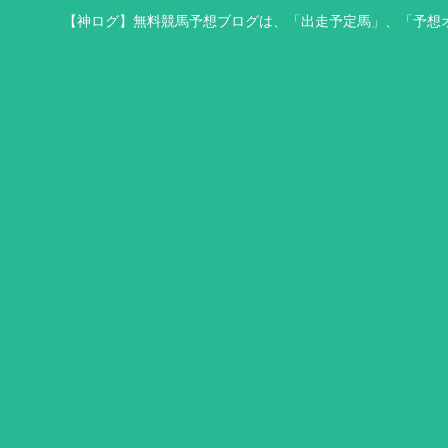
【神ログ】無料競馬予想ブログは、「出走予定馬」、「予想