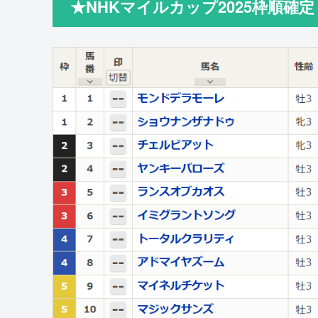
★NHKマイルカップ2025枠順確