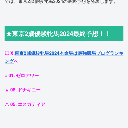
では、東京2歳優駿牝馬2024の最終予想を発表します。
★東京2歳優駿牝馬2024最終予想！！
◎ X.
東京2歳優駿牝馬2024本命馬は最強競馬ブログランキ
ング
へ
○ 01. ゼロアワー
▲ 08. ドナギニー
△ 05. エスカティア