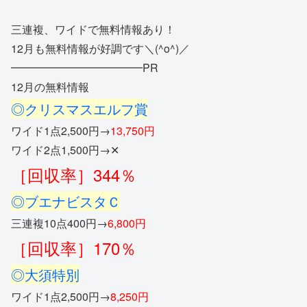
三連複、ワイドで無料情報あり！
12月も無料情報が好調です＼(^o^)／
━━━━━━━━━━━━PR
12月の無料情報
◎クリスマスエルフ賞
ワイド1点2,500円→
13,750円
ワイド2点1,500円→✕
［回収率］344％
◎ブエナビスタＣ
三連複10点400円→
6,800円
［回収率］170％
◎大須特別
ワイド1点2,500円→
8,250円