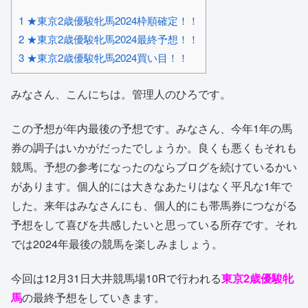
1 ★東京2歳優駿牝馬2024枠順確定！！
2 ★東京2歳優駿牝馬2024最終予想！！
3 ★東京2歳優駿牝馬2024買い目！！
みなさん、こんにちは。管理人のひろです。
この予想が年内最後の予想です。みなさん、今年1年の馬
券の調子はいかがだったでしょうか。良くも悪くもそれも
競馬。予想の参考になったのならブログを続けているかい
があります。個人的には大きなあたりはなく平凡な1年で
した。来年はみなさんにも、個人的にも帯馬券につながる
予想をして喜びを共感したいと思っている所存です。それ
では2024年最後の競馬を楽しみましょう。
今回は12月31日大井競馬場10Rで行われる
東京2歳優駿牝
馬
の最終予想をしていきます。