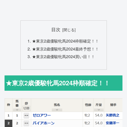
目次
★東京2歳優駿牝馬2024枠順確定！！
★東京2歳優駿牝馬2024最終予想！！
★東京2歳優駿牝馬2024買い目！！
★東京2歳優駿牝馬2024枠順確定！！