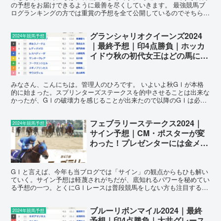
の予想をお届けできるように最善を尽くしていきます。 最強競馬ブ
ログランキングの方では重賞の予想を全て公開しているのでそちらも
よろしくお願いします。 6月16日の京都競馬場1...
グランシャリオクイーンズ2024
2024年競馬予想
｜最終予想｜印4点勝負｜ホッカ
イドウ秋の初代女王はどの馬に？
サンオークレアは相手まで。本命
は斤量差とコース適性でアノ馬で
みなさん、こんにちは。管理人のひろです。 いよいよ秋GⅠが本格
勝負！
的に始まった。スプリンターズステークスを的中させることは出来な
かったが、GⅠの破壊力を感じることが出来たので以降のGⅠは必ず
仕留めていきたい。このブログが貴方の予想の参考になれば...
フェブラリーステークス2024｜
2024年競馬予想
サイン予想｜CM・ポスターが変
わった！プレゼンターには金メダ
リストの阿部一二三選手と阿部詩
選手が来場！サイン注目馬はアノ
GⅠと言えば、今年も当ブログでは「サイン」の観点からもひも解い
馬！？
ていく。サイン予想は軽蔑されがちだが、底知れるパワーを秘めてい
る予想の一つ。とくにGⅠレースは普段競馬をしない方も注目するレ
ースなので、世相を反映した結果になったりすることが多々...
ブルーリボンマイル2024｜最終
2024年競馬予想
予想｜印4点勝負｜大井グレース