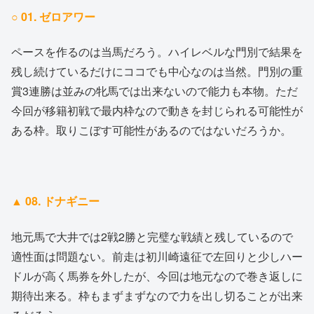
○ 01. ゼロアワー
ペースを作るのは当馬だろう。ハイレベルな門別で結果を
残し続けているだけにココでも中心なのは当然。門別の重
賞3連勝は並みの牝馬では出来ないので能力も本物。ただ
今回が移籍初戦で最内枠なので動きを封じられる可能性が
ある枠。取りこぼす可能性があるのではないだろうか。
▲ 08. ドナギニー
地元馬で大井では2戦2勝と完璧な戦績と残しているので
適性面は問題ない。前走は初川崎遠征で左回りと少しハー
ドルが高く馬券を外したが、今回は地元なので巻き返しに
期待出来る。枠もまずまずなので力を出し切ることが出来