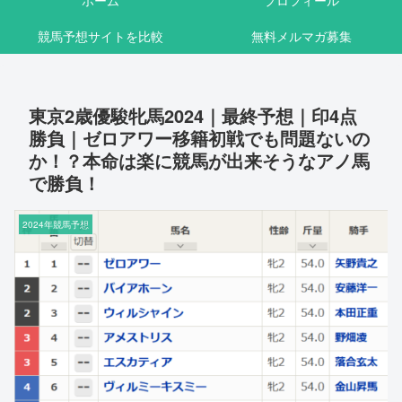
ホーム
プロフィール
競馬予想サイトを比較
無料メルマガ募集
東京2歳優駿牝馬2024｜最終予想｜印4点
勝負｜ゼロアワー移籍初戦でも問題ないの
か！？本命は楽に競馬が出来そうなアノ馬
で勝負！
2024年競馬予想