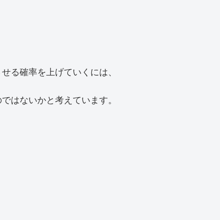
させる確率を上げていくには、
のではないかと考えています。