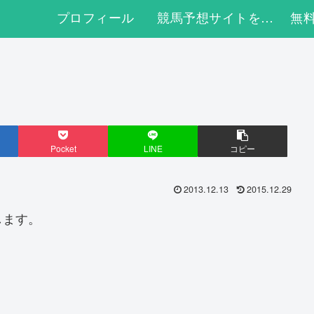
プロフィール
競馬予想サイトを比較
無
Pocket
LINE
コピー
2013.12.13
2015.12.29
します。