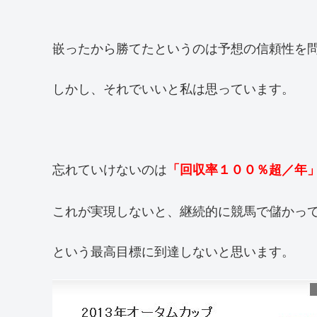
嵌ったから勝てたというのは予想の信頼性を
しかし、それでいいと私は思っています。
忘れていけないのは
「回収率１００％超／年
これが実現しないと、継続的に競馬で儲かっ
という最高目標に到達しないと思います。