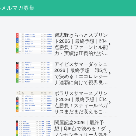
料メルマガ募集
習志野きらっとスプリン
ト2026｜最終予想｜印4
点勝負！ファーンヒル能
力・実績は圧倒的だが今
年は不安がある！本命は
アイビスサマーダッシュ
勝負気配がするアノ馬で
2026｜最終予想｜印5点
勝負！
で決める！エコロレジー
ナ連覇に向けて視界良好
も…？本命は勝負気配が
ポラリスサマースプリン
あるアノ馬で勝負！
ト2026｜最終予想｜印4
点勝負！スティールペガ
サスまだまだ衰えること
現役すぎる！？本命は実
関屋記念2026｜最終予
績と経験のアノ馬で勝
想｜印5点で決める！ダ
負！
ノンセンチュリー人気を