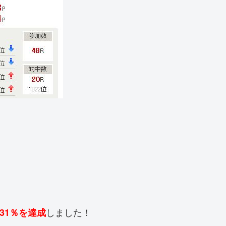
しました！
31％を達成