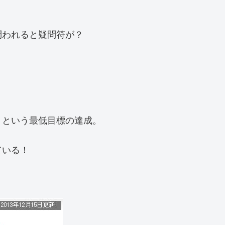
問われると疑問符が？
という最低目標の達成。
」
ている！