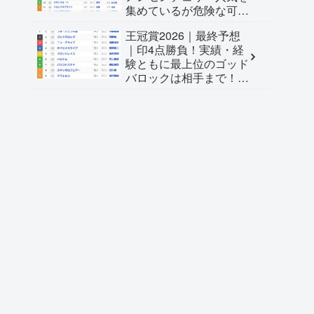
集めているが危険な可能
性あり！？本命は勝負気
王冠賞2026｜最終予想
配があるアノ馬で勝負！
｜印4点勝負！実績・経
験ともに最上位のゴッド
バロックは相手まで！本
命は安定感抜群のアノ馬
で勝負！