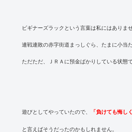
ビギナーズラックという言葉は私にはありま
連戦連敗の赤字街道まっしぐら、たまに小当
ただただ、ＪＲＡに預金ばかりしている状態
遊びとしてやっていたので、
「負けても悔し
と言えばそうだったのかもしれません。