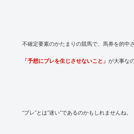
不確定要素のかたまりの競馬で、馬券を的中
が大事な
「予想にブレを生じさせないこと」
“ブレ”とは”迷い”であるのかもしれませんね。