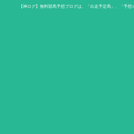
【神ログ】無料競馬予想ブログは、「出走予定馬」、「予想